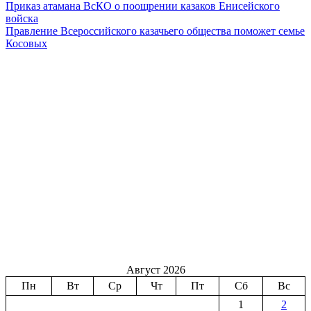
Приказ атамана ВсКО о поощрении казаков Енисейского
войска
Правление Всероссийского казачьего общества поможет семье
Косовых
Август 2026
Пн
Вт
Ср
Чт
Пт
Сб
Вс
1
2