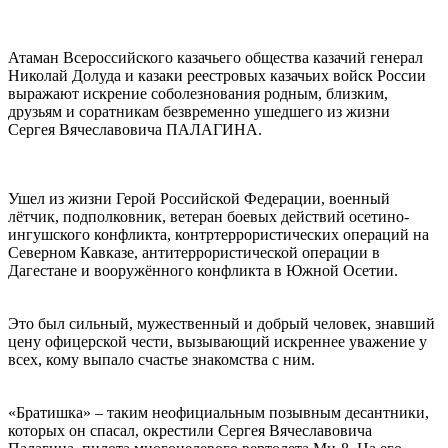
⠀
⠀
Атаман Всероссийского казачьего общества казачий генерал
Николай Долуда и казаки реестровых казачьих войск России
выражают искрение соболезнования родным, близким,
друзьям и соратникам безвременно ушедшего из жизни
Сергея Вячеславовича ПАЛАГИНА.
⠀
Ушел из жизни Герой Российской Федерации, военный
лётчик, подполковник, ветеран боевых действий осетино-
ингушского конфликта, контртеррористических операций на
Северном Кавказе, антитеррористической операции в
Дагестане и вооружённого конфликта в Южной Осетии.
⠀
Это был сильный, мужественный и добрый человек, знавший
цену офицерской чести, вызывающий искреннее уважение у
всех, кому выпало счастье знакомства с ним.
⠀
«Братишка» – таким неофициальным позывным десантники,
которых он спасал, окрестили Сергея Вячеславовича