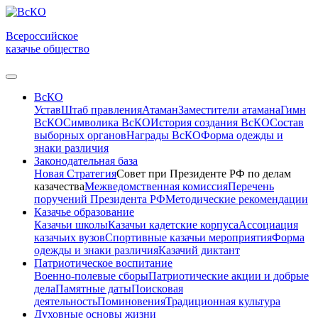
Всероссийское
казачье общество
ВсКО
Устав
Штаб правления
Атаман
Заместители атамана
Гимн
ВсКО
Символика ВсКО
История создания ВсКО
Состав
выборных органов
Награды ВсКО
Форма одежды и
знаки различия
Законодательная база
Новая Стратегия
Совет при Президенте РФ по делам
казачества
Межведомственная комиссия
Перечень
поручений Президента РФ
Методические рекомендации
Казачье образование
Казачьи школы
Казачьи кадетские корпуса
Ассоциация
казачьих вузов
Спортивные казачьи мероприятия
Форма
одежды и знаки различия
Казачий диктант
Патриотическое воспитание
Военно-полевые сборы
Патриотические акции и добрые
дела
Памятные даты
Поисковая
деятельность
Поминовения
Традиционная культура
Духовные основы жизни