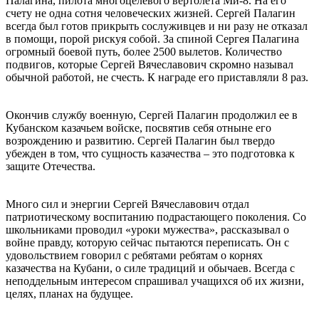
Палагина, пилота многоцелевого вертолета Ми-8. На его
счету не одна сотня человеческих жизней. Сергей Палагин
всегда был готов прикрыть сослуживцев и ни разу не отказал
в помощи, порой рискуя собой. За спиной Сергея Палагина
огромный боевой путь, более 2500 вылетов. Количество
подвигов, которые Сергей Вячеславович скромно называл
обычной работой, не счесть. К награде его приставляли 8 раз.
⠀
Окончив службу военную, Сергей Палагин продолжил ее в
Кубанском казачьем войске, посвятив себя отныне его
возрождению и развитию. Сергей Палагин был твердо
убежден в том, что сущность казачества – это подготовка к
защите Отечества.
⠀
Много сил и энергии Сергей Вячеславович отдал
патриотическому воспитанию подрастающего поколения. Со
школьниками проводил «уроки мужества», рассказывал о
войне правду, которую сейчас пытаются переписать. Он с
удовольствием говорил с ребятами ребятам о корнях
казачества на Кубани, о силе традиций и обычаев. Всегда с
неподдельным интересом спрашивал учащихся об их жизни,
целях, планах на будущее.
⠀