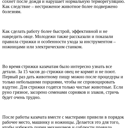
сохнет после дождя и нарушает нормальную терморегуляцию.
Как следствие – нестриженое животное более подвержено
болезням.
⠀
Как сделать работу более быстрой, эффективной и не
навредить овце. Молодежи также рассказали и показали
правила стрижки и особенности ухода за инструментом –
ножницами или электрическим станком.
⠀
Во время стрижки казачатам было интересно узнать все
детали. За 15 часов до стрижки овец не кормят и не поют.
Первый раз дать животному пищу можно после процедуры и
только небольшими порциями, чтобы не спровоцировать
вздутие. Для стрижки годятся только чистые животные. Если
руно грязное, засорено семенами сорняков и злаков, стричь
будет очень трудно.
⠀
После работы казачата вместе с мастерами привели в порядок
рабочее место, машинку и ножницы. Делается это для того,
чтобы избежать порчи механизмов и соблюсти правила