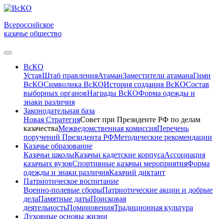
Всероссийское
казачье общество
ВсКО
Устав
Штаб правления
Атаман
Заместители атамана
Гимн
ВсКО
Символика ВсКО
История создания ВсКО
Состав
выборных органов
Награды ВсКО
Форма одежды и
знаки различия
Законодательная база
Новая Стратегия
Совет при Президенте РФ по делам
казачества
Межведомственная комиссия
Перечень
поручений Президента РФ
Методические рекомендации
Казачье образование
Казачьи школы
Казачьи кадетские корпуса
Ассоциация
казачьих вузов
Спортивные казачьи мероприятия
Форма
одежды и знаки различия
Казачий диктант
Патриотическое воспитание
Военно-полевые сборы
Патриотические акции и добрые
дела
Памятные даты
Поисковая
деятельность
Поминовения
Традиционная культура
Духовные основы жизни