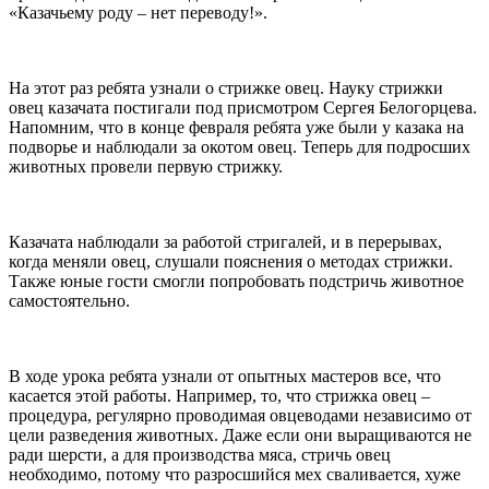
«Казачьему роду – нет переводу!».
⠀
На этот раз ребята узнали о стрижке овец. Науку стрижки
овец казачата постигали под присмотром Сергея Белогорцева.
Напомним, что в конце февраля ребята уже были у казака на
подворье и наблюдали за окотом овец. Теперь для подросших
животных провели первую стрижку.
⠀
Казачата наблюдали за работой стригалей, и в перерывах,
когда меняли овец, слушали пояснения о методах стрижки.
Также юные гости смогли попробовать подстричь животное
самостоятельно.
⠀
В ходе урока ребята узнали от опытных мастеров все, что
касается этой работы. Например, то, что стрижка овец –
процедура, регулярно проводимая овцеводами независимо от
цели разведения животных. Даже если они выращиваются не
ради шерсти, а для производства мяса, стричь овец
необходимо, потому что разросшийся мех сваливается, хуже