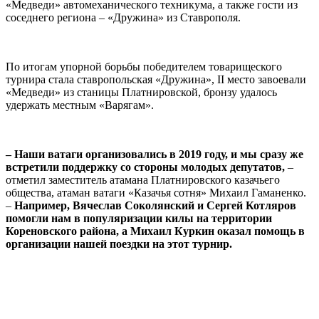
«Медведи» автомеханического техникума, а также гости из
соседнего региона – «Дружина» из Ставрополя.
⠀
По итогам упорной борьбы победителем товарищеского
турнира стала ставропольская «Дружина», II место завоевали
«Медведи» из станицы Платнировской, бронзу удалось
удержать местным «Варягам».
⠀
– Наши ватаги организовались в 2019 году, и мы сразу же
встретили поддержку со стороны молодых депутатов,
–
отметил заместитель атамана Платнировского казачьего
общества, атаман ватаги «Казачья сотня» Михаил Гаманенко.
–
Например, Вячеслав Соколянский и Сергей Котляров
помогли нам в популяризации килы на территории
Кореновского района, а Михаил Куркин оказал помощь в
организации нашей поездки на этот турнир.
⠀
⠀