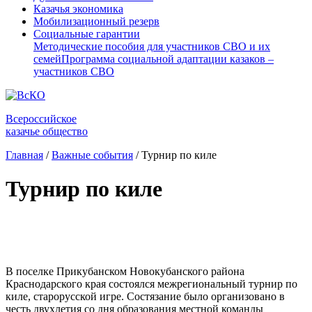
Казачья экономика
Мобилизационный резерв
Социальные гарантии
Методические пособия для участников СВО и их
семей
Программа социальной адаптации казаков –
участников СВО
Всероссийское
казачье общество
Главная
/
Важные события
/
Турнир по киле
Турнир по киле
⠀
В поселке Прикубанском Новокубанского района
Краснодарского края состоялся межрегиональный турнир по
киле, старорусской игре. Состязание было организовано в
честь двухлетия со дня образования местной команды