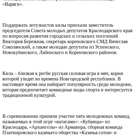
«Варяги».
⠀
Поддержать энтузиастов килы приехали заместитель
председателя Совета молодых депутатов Краснодарского края
по вопросам развития городских и сельских поселений
Виктория Бережная, секретарь кореновского СМД Вячеслав
Соколянский, а также молодые депутаты из Успенского,
Новокубанского, Лабинского и Кореновского районов.
⠀
Кила – близкая к регби русская силовая игра в мяч, корни
которой уходят во времена Новгородской республики. В
настоящее время она набирает популярность среди молодежи,
которая предпочитает командные виды спорта и интересуется
традиционной культурой.
⠀
В соревнованиях приняли участие пять молодежных команд,
называемых в этой игре «ватагами»: «Кубанцы» из
Краснодара, «Архангелы» из Армавира, сборная команда
Платнировского казачьего общества «Казачья сотня» и