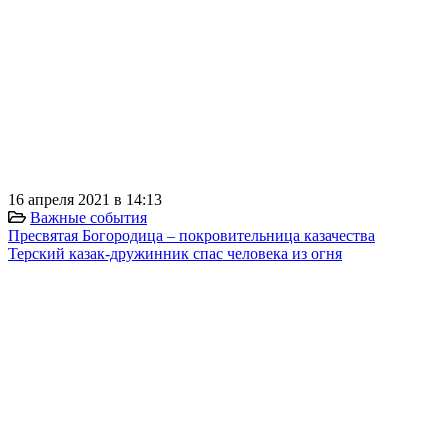
⠀
⠀
⠀
⠀
⠀
⠀
⠀
16 апреля 2021 в 14:13
Важные события
Пресвятая Богородица – покровительница казачества
Терский казак-дружинник спас человека из огня