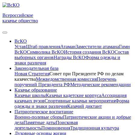
Всероссийское
казачье общество
ВсКО
Устав
Штаб правления
Атаман
Заместители атамана
Гимн
ВсКО
Символика ВсКО
История создания ВсКО
Состав
выборных органов
Награды ВсКО
Форма одежды и
знаки различия
Законодательная база
Новая Стратегия
Совет при Президенте РФ по делам
казачества
Межведомственная комиссия
Перечень
поручений Президента РФ
Методические рекомендации
Казачье образование
Казачьи школы
Казачьи кадетские корпуса
Ассоциация
казачьих вузов
Спортивные казачьи мероприятия
Форма
одежды и знаки различия
Казачий диктант
Патриотическое воспитание
Военно-полевые сборы
Патриотические акции и добрые
дела
Памятные даты
Поисковая
деятельность
Поминовения
Традиционная культура
Духовные основы жизни