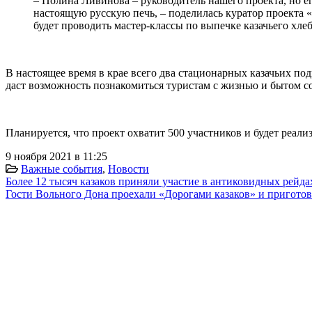
– Полина Ливинова – руководитель нашего проекта, но е
настоящую русскую печь, – поделилась куратор проекта
будет проводить мастер-классы по выпечке казачьего хлеб
В настоящее время в крае всего два стационарных казачьих п
даст возможность познакомиться туристам с жизнью и бытом с
Планируется, что проект охватит 500 участников и будет реализ
9 ноября 2021 в 11:25
Важные события
,
Новости
Более 12 тысяч казаков приняли участие в антиковидных рейда
Гости Вольного Дона проехали «Дорогами казаков» и приготов