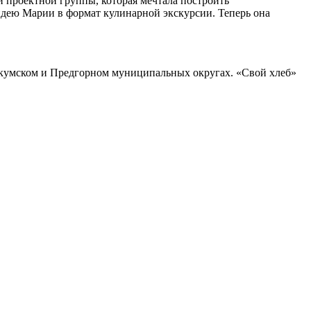
 проектной группы, которая мечтала построить
идею Марии в формат кулинарной экскурсии. Теперь она
вокумском и Предгорном муниципальных округах. «Свой хлеб»