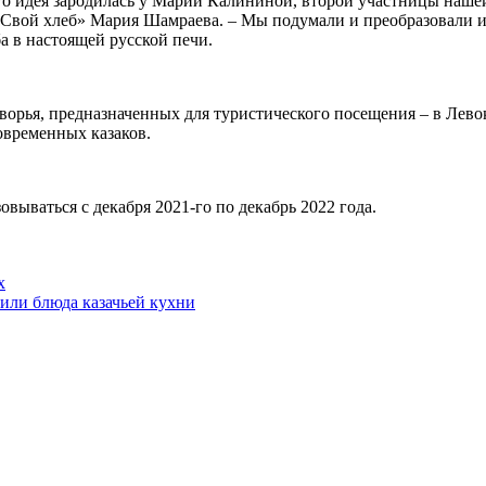
го идея зародилась у Марии Калининой, второй участницы нашей
 «Свой хлеб» Мария Шамраева. – Мы подумали и преобразовали 
а в настоящей русской печи.
одворья, предназначенных для туристического посещения – в Ле
овременных казаков.
овываться с декабря 2021-го по декабрь 2022 года.
х
или блюда казачьей кухни