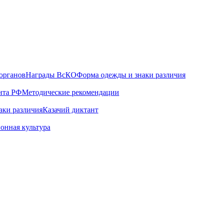
органов
Награды ВсКО
Форма одежды и знаки различия
нта РФ
Методические рекомендации
аки различия
Казачий диктант
онная культура