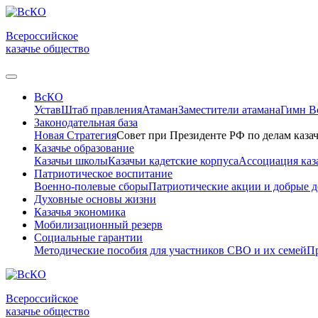
Всероссийское
казачье общество
ВсКО
Устав
Штаб правления
Атаман
Заместители атамана
Гимн 
Законодательная база
Новая Стратегия
Совет при Президенте РФ по делам казач
Казачье образование
Казачьи школы
Казачьи кадетские корпуса
Ассоциация каз
Патриотическое воспитание
Военно-полевые сборы
Патриотические акции и добрые д
Духовные основы жизни
Казачья экономика
Мобилизационный резерв
Социальные гарантии
Методические пособия для участников СВО и их семей
Пр
Всероссийское
казачье общество