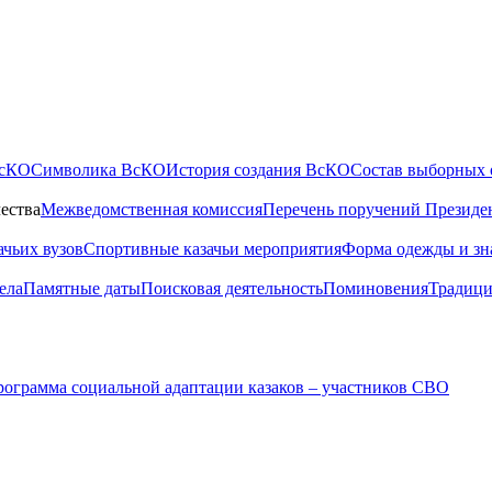
ВсКО
Символика ВсКО
История создания ВсКО
Состав выборных 
ества
Межведомственная комиссия
Перечень поручений Президе
ачьих вузов
Спортивные казачьи мероприятия
Форма одежды и зн
ела
Памятные даты
Поисковая деятельность
Поминовения
Традици
ограмма социальной адаптации казаков – участников СВО