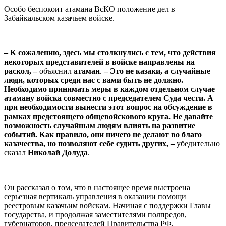
Особо беспокоит атамана ВсКО положение дел в
Забайкальском казачьем войске.
⠀
– К сожалению, здесь мы столкнулись с тем, что действия
некоторых представителей в войске направлены на
раскол, –
объяснил
атаман
.
– Это не казаки, а случайные
люди, которых среди нас с вами быть не должно.
Необходимо принимать меры в каждом отдельном случае
атаману войска совместно с председателем Суда чести. А
при необходимости вынести этот вопрос на обсуждение в
рамках предстоящего общевойскового круга. Не давайте
возможность случайным людям влиять на развитие
событий. Как правило, они ничего не делают во благо
казачества, но позволяют себе судить других, –
убедительно
сказал
Николай Долуда
.
⠀
Он рассказал о том, что в настоящее время выстроена
серьезная вертикаль управления в оказании помощи
реестровым казачьим войскам. Начиная с поддержки Главы
государства, и продолжая заместителями полпредов,
губернаторов, председателей Правительства РФ,