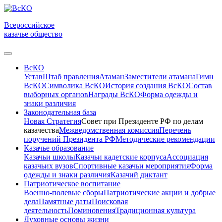
Всероссийское
казачье общество
ВсКО
Устав
Штаб правления
Атаман
Заместители атамана
Гимн
ВсКО
Символика ВсКО
История создания ВсКО
Состав
выборных органов
Награды ВсКО
Форма одежды и
знаки различия
Законодательная база
Новая Стратегия
Совет при Президенте РФ по делам
казачества
Межведомственная комиссия
Перечень
поручений Президента РФ
Методические рекомендации
Казачье образование
Казачьи школы
Казачьи кадетские корпуса
Ассоциация
казачьих вузов
Спортивные казачьи мероприятия
Форма
одежды и знаки различия
Казачий диктант
Патриотическое воспитание
Военно-полевые сборы
Патриотические акции и добрые
дела
Памятные даты
Поисковая
деятельность
Поминовения
Традиционная культура
Духовные основы жизни