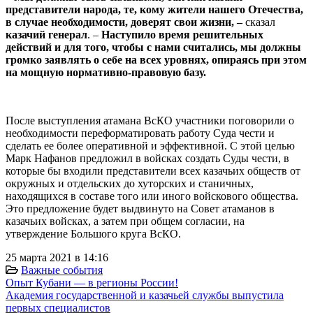
представители народа, те, кому жители нашего Отечества,
в случае необходимости, доверят свои жизни, –
сказал
казачий генерал
. –
Наступило время решительных
действий и для того, чтобы с нами считались, мы должны
громко заявлять о себе на всех уровнях, опираясь при этом
на мощную нормативно-правовую базу.
⠀
После выступления атамана ВсКО участники поговорили о
необходимости переформатировать работу Суда чести и
сделать ее более оперативной и эффективной. С этой целью
Марк Нафанов предложил в войсках создать Суды чести, в
которые бы входили представители всех казачьих обществ от
окружных и отдельских до хуторских и станичных,
находящихся в составе того или иного войскового общества.
Это предложение будет выдвинуто на Совет атаманов в
казачьих войсках, а затем при общем согласии, на
утверждение Большого круга ВсКО.
25 марта 2021 в 14:16
Важные события
Опыт Кубани — в регионы России!
Академия государственной и казачьей службы выпустила
первых специалистов