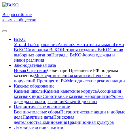
Всероссийское
казачье общество
ВсКО
Устав
Штаб правления
Атаман
Заместители атамана
Гимн
ВсКО
Символика ВсКО
История создания ВсКО
Состав
выборных органов
Награды ВсКО
Форма одежды и
знаки различия
Законодательная база
Новая Стратегия
Совет при Президенте РФ по делам
казачества
Межведомственная комиссия
Перечень
поручений Президента РФ
Методические рекомендации
Казачье образование
Казачьи школы
Казачьи кадетские корпуса
Ассоциация
казачьих вузов
Спортивные казачьи мероприятия
Форма
одежды и знаки различия
Казачий диктант
Патриотическое воспитание
Военно-полевые сборы
Патриотические акции и добрые
дела
Памятные даты
Поисковая
деятельность
Поминовения
Традиционная культура
Духовные основы жизни