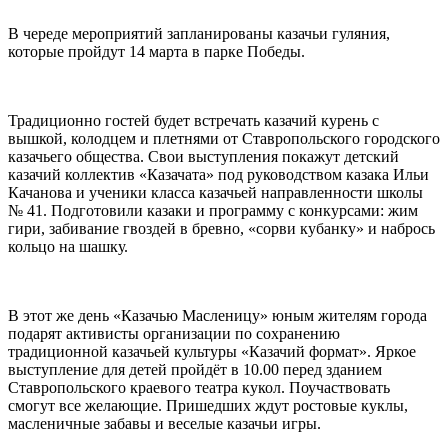
В череде мероприятий запланированы казачьи гуляния,
которые пройдут 14 марта в парке Победы.
⠀
Традиционно гостей будет встречать казачий курень с
вышкой, колодцем и плетнями от Ставропольского городского
казачьего общества. Свои выступления покажут детский
казачий коллектив «Казачата» под руководством казака Ильи
Качанова и ученики класса казачьей направленности школы
№ 41. Подготовили казаки и программу с конкурсами: жим
гири, забивание гвоздей в бревно, «сорви кубанку» и набрось
кольцо на шашку.
⠀
В этот же день «Казачью Масленицу» юным жителям города
подарят активисты организации по сохранению
традиционной казачьей культуры «Казачий формат». Яркое
выступление для детей пройдёт в 10.00 перед зданием
Ставропольского краевого театра кукол. Поучаствовать
смогут все желающие. Пришедших ждут ростовые куклы,
масленичные забавы и веселые казачьи игры.