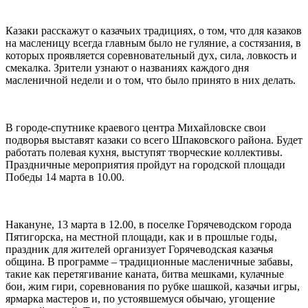
⠀
Казаки расскажут о казачьих традициях, о том, что для казаков
на масленицу всегда главным было не гуляние, а состязания, в
которых проявляется соревновательный дух, сила, ловкость и
смекалка. Зрители узнают о названиях каждого дня
масленичной недели и о том, что было принято в них делать.
⠀
В городе-спутнике краевого центра Михайловске свои
подворья выставят казаки со всего Шпаковского района. Будет
работать полевая кухня, выступят творческие коллективы.
Праздничные мероприятия пройдут на городской площади
Победы 14 марта в 10.00.
⠀
Накануне, 13 марта в 12.00, в поселке Горячеводском города
Пятигорска, на местной площади, как и в прошлые годы,
праздник для жителей организует Горячеводская казачья
община. В программе – традиционные масленичные забавы,
такие как перетягивание каната, битва мешками, кулачные
бои, жим гири, соревнования по рубке шашкой, казачьи игры,
ярмарка мастеров и, по устоявшемуся обычаю, угощение