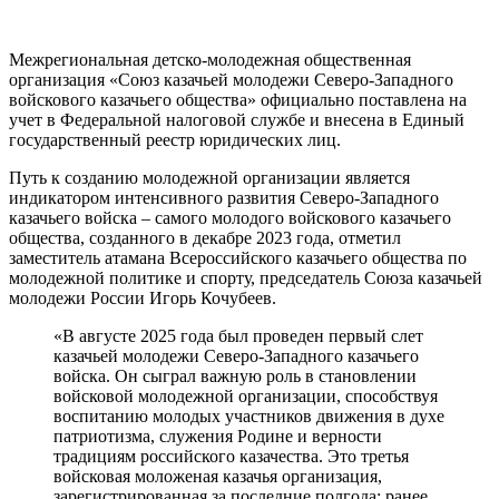
Межрегиональная детско-молодежная общественная
организация «Союз казачьей молодежи Северо-Западного
войскового казачьего общества» официально поставлена на
учет в Федеральной налоговой службе и внесена в Единый
государственный реестр юридических лиц.
Путь к созданию молодежной организации является
индикатором интенсивного развития Северо-Западного
казачьего войска – самого молодого войскового казачьего
общества, созданного в декабре 2023 года, отметил
заместитель атамана Всероссийского казачьего общества по
молодежной политике и спорту, председатель Союза казачьей
молодежи России Игорь Кочубеев.
«В августе 2025 года был проведен первый слет
казачьей молодежи Северо-Западного казачьего
войска. Он сыграл важную роль в становлении
войсковой молодежной организации, способствуя
воспитанию молодых участников движения в духе
патриотизма, служения Родине и верности
традициям российского казачества. Это третья
войсковая моложеная казачья организация,
зарегистрированная за последние полгода: ранее