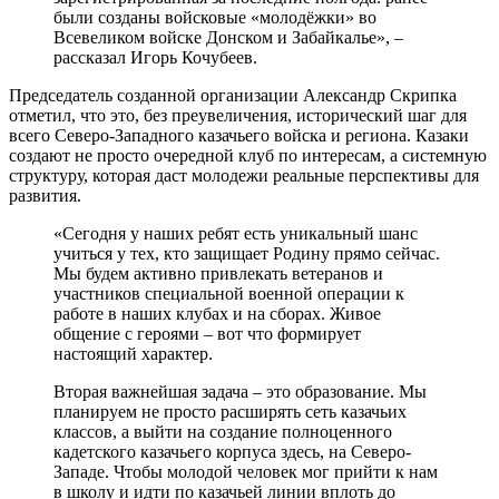
были созданы войсковые «молодёжки» во
Всевеликом войске Донском и Забайкалье», –
рассказал Игорь Кочубеев.
Председатель созданной организации Александр Скрипка
отметил, что это, без преувеличения, исторический шаг для
всего Северо-Западного казачьего войска и региона. Казаки
создают не просто очередной клуб по интересам, а системную
структуру, которая даст молодежи реальные перспективы для
развития.
«Сегодня у наших ребят есть уникальный шанс
учиться у тех, кто защищает Родину прямо сейчас.
Мы будем активно привлекать ветеранов и
участников специальной военной операции к
работе в наших клубах и на сборах. Живое
общение с героями – вот что формирует
настоящий характер.
Вторая важнейшая задача – это образование. Мы
планируем не просто расширять сеть казачьих
классов, а выйти на создание полноценного
кадетского казачьего корпуса здесь, на Северо-
Западе. Чтобы молодой человек мог прийти к нам
в школу и идти по казачьей линии вплоть до