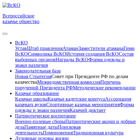
Всероссийское
казачье общество
ВсКО
Устав
Штаб правления
Атаман
Заместители атамана
Гимн
ВсКО
Символика ВсКО
История создания ВсКО
Состав
выборных органов
Награды ВсКО
Форма одежды и
знаки различия
Законодательная база
Новая Стратегия
Совет при Президенте РФ по делам
казачества
Межведомственная комиссия
Перечень
поручений Президента РФ
Методические рекомендации
Казачье образование
Казачьи школы
Казачьи кадетские корпуса
Ассоциация
казачьих вузов
Спортивные казачьи мероприятия
Форма
одежды и знаки различия
Казачий диктант
Патриотическое воспитание
Военно-полевые сборы
Патриотические акции и добрые
дела
Памятные даты
Поисковая
деятельность
Поминовения
Традиционная культура
Духовные основы жизни