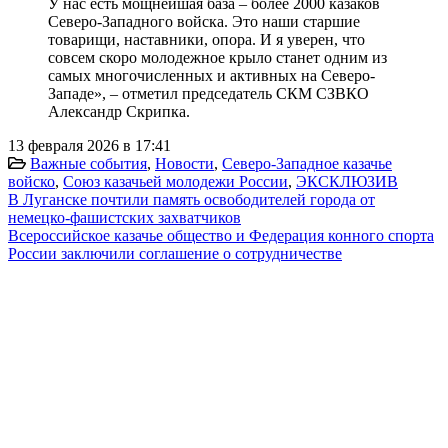
У нас есть мощнейшая база – более 2000 казаков
Северо-Западного войска. Это наши старшие
товарищи, наставники, опора. И я уверен, что
совсем скоро молодежное крыло станет одним из
самых многочисленных и активных на Северо-
Западе», – отметил председатель СКМ СЗВКО
Александр Скрипка.
13 февраля 2026 в 17:41
Важные события
,
Новости
,
Северо-Западное казачье
войско
,
Союз казачьей молодежи России
,
ЭКСКЛЮЗИВ
В Луганске почтили память освободителей города от
немецко-фашистских захватчиков
Всероссийское казачье общество и Федерация конного спорта
России заключили соглашение о сотрудничестве