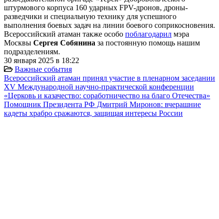
штурмового корпуса 160 ударных FPV-дронов, дроны-
разведчики и специальную технику для успешного
выполнения боевых задач на линии боевого соприкосновения.
Всероссийский атаман также особо
поблагодарил
мэра
Москвы
Сергея Собянина
за постоянную помощь нашим
подразделениям.
30 января 2025 в 18:22
Важные события
Всероссийский атаман принял участие в пленарном заседании
XV Международной научно-практической конференции
«Церковь и казачество: соработничество на благо Отечества»
Помощник Президента РФ Дмитрий Миронов: вчерашние
кадеты храбро сражаются, защищая интересы России