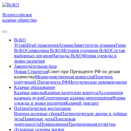
Всероссийское
казачье общество
ВсКО
Устав
Штаб правления
Атаман
Заместители атамана
Гимн
ВсКО
Символика ВсКО
История создания ВсКО
Состав
выборных органов
Награды ВсКО
Форма одежды и
знаки различия
Законодательная база
Новая Стратегия
Совет при Президенте РФ по делам
казачества
Межведомственная комиссия
Перечень
поручений Президента РФ
Методические рекомендации
Казачье образование
Казачьи школы
Казачьи кадетские корпуса
Ассоциация
казачьих вузов
Спортивные казачьи мероприятия
Форма
одежды и знаки различия
Казачий диктант
Патриотическое воспитание
Военно-полевые сборы
Патриотические акции и добрые
дела
Памятные даты
Поисковая
деятельность
Поминовения
Традиционная культура
Духовные основы жизни