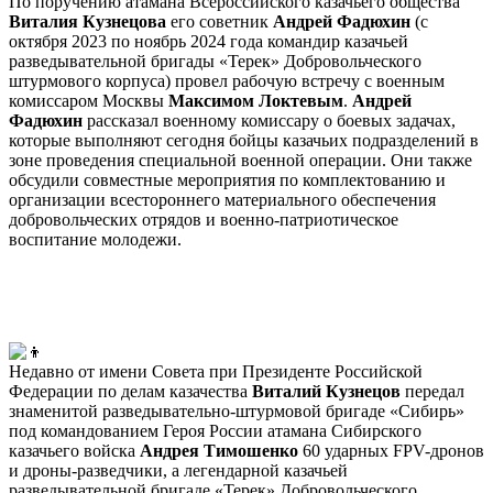
По поручению атамана Всероссийского казачьего общества
Виталия Кузнецова
его советник
Андрей Фадюхин
(с
октября 2023 по ноябрь 2024 года командир казачьей
разведывательной бригады «Терек» Добровольческого
штурмового корпуса) провел рабочую встречу с военным
комиссаром Москвы
Максимом Локтевым
.
Андрей
Фадюхин
рассказал военному комиссару о боевых задачах,
которые выполняют сегодня бойцы казачьих подразделений в
зоне проведения специальной военной операции. Они также
обсудили совместные мероприятия по комплектованию и
организации всестороннего материального обеспечения
добровольческих отрядов и военно-патриотическое
воспитание молодежи.
Недавно от имени Совета при Президенте Российской
Федерации по делам казачества
Виталий Кузнецов
передал
знаменитой разведывательно-штурмовой бригаде «Сибирь»
под командованием Героя России атамана Сибирского
казачьего войска
Андрея Тимошенко
60 ударных FPV-дронов
и дроны-разведчики, а легендарной казачьей
разведывательной бригаде «Терек» Добровольческого