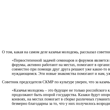
О том, какая на самом деле казачья молодежь, рассказал совет
«Первостепенной задачей семинаров и форумов является и
форумы, активно работают на местах, помогают в органи
совместно при помощи друг друга решают уже какие-то 
нуждающимся. Эти новые знакомства помогают и нам, уж
Советник председателя СКМР по культуре уверен, что за казач
«Казачья молодежь – это будущее не только российского к
продолжают быть опорой государства. Казаки будут опор
конвоях, на местах помогает в сборке различных гумани
безмерно благодарны за то, что у них получилось возроди