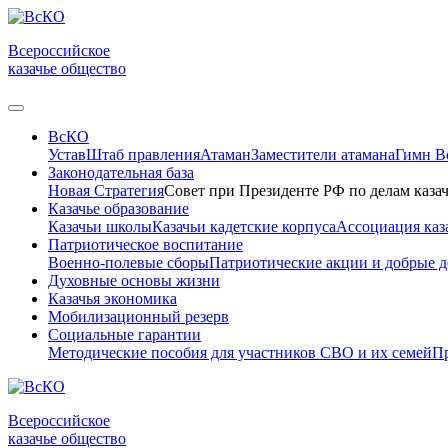
Всероссийское
казачье общество
ВсКО
Устав
Штаб правления
Атаман
Заместители атамана
Гимн 
Законодательная база
Новая Стратегия
Совет при Президенте РФ по делам казач
Казачье образование
Казачьи школы
Казачьи кадетские корпуса
Ассоциация каз
Патриотическое воспитание
Военно-полевые сборы
Патриотические акции и добрые д
Духовные основы жизни
Казачья экономика
Мобилизационный резерв
Социальные гарантии
Методические пособия для участников СВО и их семей
Пр
Всероссийское
казачье общество