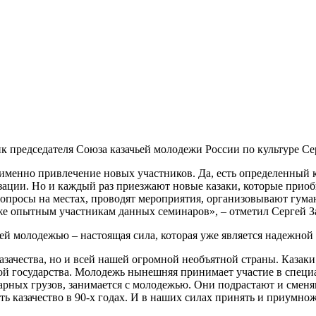
ник председателя Союза казачьей молодежи России по культуре Се
менно привлечение новых участников. Да, есть определенный кос
зации. Но и каждый раз приезжают новые казаки, которые прио
вопросы на местах, проводят мероприятия, организовывают гум
е опытным участникам данных семинаров», – отметил Сергей З
ьей молодежью – настоящая сила, которая уже является надежной 
азачества, но и всей нашей огромной необъятной страны. Казаки
ой государства. Молодежь нынешняя принимает участие в специ
тарных грузов, занимается с молодежью. Они подрастают и смен
ть казачество в 90-х годах. И в наших силах принять и приумно