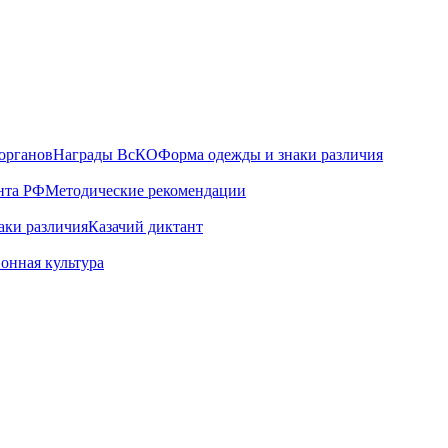
органов
Награды ВсКО
Форма одежды и знаки различия
нта РФ
Методические рекомендации
аки различия
Казачий диктант
онная культура