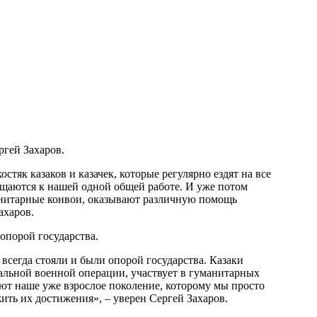
ргей Захаров.
тяк казаков и казачек, которые регулярно ездят на все
бщаются к нашей одной общей работе. И уже потом
анитарные конвои, оказывают различную помощь
ахаров.
опорой государства.
 всегда стояли и были опорой государства. Казаки
альной военной операции, участвует в гуманитарных
яют наше уже взрослое поколение, которому мы просто
жить их достижения», – уверен Сергей Захаров.