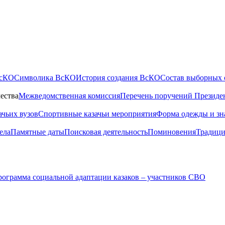
ВсКО
Символика ВсКО
История создания ВсКО
Состав выборных 
ества
Межведомственная комиссия
Перечень поручений Президе
ачьих вузов
Спортивные казачьи мероприятия
Форма одежды и зн
ела
Памятные даты
Поисковая деятельность
Поминовения
Традици
ограмма социальной адаптации казаков – участников СВО