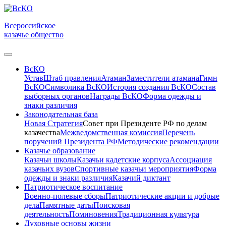
Всероссийское
казачье общество
ВсКО
Устав
Штаб правления
Атаман
Заместители атамана
Гимн
ВсКО
Символика ВсКО
История создания ВсКО
Состав
выборных органов
Награды ВсКО
Форма одежды и
знаки различия
Законодательная база
Новая Стратегия
Совет при Президенте РФ по делам
казачества
Межведомственная комиссия
Перечень
поручений Президента РФ
Методические рекомендации
Казачье образование
Казачьи школы
Казачьи кадетские корпуса
Ассоциация
казачьих вузов
Спортивные казачьи мероприятия
Форма
одежды и знаки различия
Казачий диктант
Патриотическое воспитание
Военно-полевые сборы
Патриотические акции и добрые
дела
Памятные даты
Поисковая
деятельность
Поминовения
Традиционная культура
Духовные основы жизни