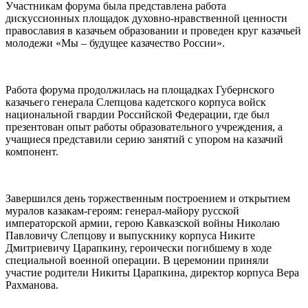
Участникам форума была представлена работа
дискуссионных площадок духовно-нравственной ценности
православия в казачьем образовании и проведен круг казачьей
молодежи «Мы – будущее казачество России».
Работа форума продолжилась на площадках Губернского
казачьего генерала Слепцова кадетского корпуса войск
национальной гвардии Российской Федерации, где был
презентован опыт работы образовательного учреждения, а
учащиеся представили серию занятий с упором на казачий
компонент.
Завершился день торжественным построением и открытием
муралов казакам-героям: генерал-майору русской
императорской армии, герою Кавказской войны Николаю
Павловичу Слепцову и выпускнику корпуса Никите
Дмитриевичу Царапкину, героически погибшему в ходе
специальной военной операции. В церемонии приняли
участие родители Никиты Царапкина, директор корпуса Вера
Рахманова.