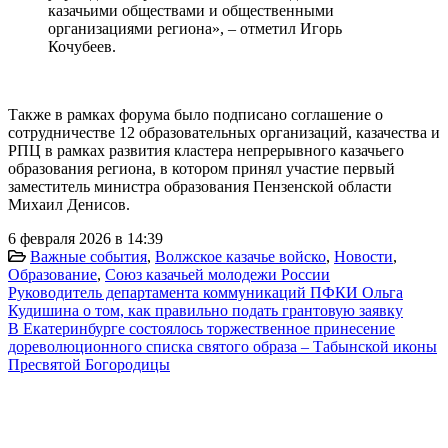
казачьими обществами и общественными
организациями региона», – отметил Игорь
Кочубеев.
Также в рамках форума было подписано соглашение о
сотрудничестве 12 образовательных организаций, казачества и
РПЦ в рамках развития кластера непрерывного казачьего
образования региона, в котором принял участие первый
заместитель министра образования Пензенской области
Михаил Денисов.
6 февраля 2026 в 14:39
Важные события
,
Волжское казачье войско
,
Новости
,
Образование
,
Союз казачьей молодежи России
Руководитель департамента коммуникаций ПФКИ Ольга
Кудишина о том, как правильно подать грантовую заявку
В Екатеринбурге состоялось торжественное принесение
дореволюционного списка святого образа – Табынской иконы
Пресвятой Богородицы