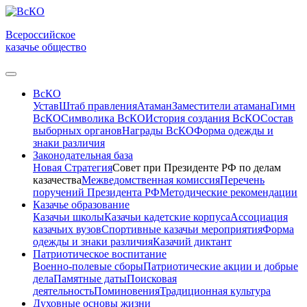
Всероссийское
казачье общество
ВсКО
Устав
Штаб правления
Атаман
Заместители атамана
Гимн
ВсКО
Символика ВсКО
История создания ВсКО
Состав
выборных органов
Награды ВсКО
Форма одежды и
знаки различия
Законодательная база
Новая Стратегия
Совет при Президенте РФ по делам
казачества
Межведомственная комиссия
Перечень
поручений Президента РФ
Методические рекомендации
Казачье образование
Казачьи школы
Казачьи кадетские корпуса
Ассоциация
казачьих вузов
Спортивные казачьи мероприятия
Форма
одежды и знаки различия
Казачий диктант
Патриотическое воспитание
Военно-полевые сборы
Патриотические акции и добрые
дела
Памятные даты
Поисковая
деятельность
Поминовения
Традиционная культура
Духовные основы жизни