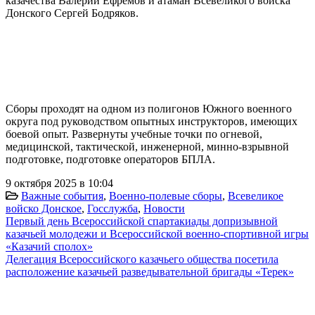
казачества Валерий Ефремов и атаман Всевеликого войска
Донского Сергей Бодряков.
Сборы проходят на одном из полигонов Южного военного
округа под руководством опытных инструкторов, имеющих
боевой опыт. Развернуты учебные точки по огневой,
медицинской, тактической, инженерной, минно-взрывной
подготовке, подготовке операторов БПЛА.
9 октября 2025 в 10:04
Важные события
,
Военно-полевые сборы
,
Всевеликое
войско Донское
,
Госслужба
,
Новости
Первый день Всероссийской спартакиады допризывной
казачьей молодежи и Всероссийской военно-спортивной игры
«Казачий сполох»
Делегация Всероссийского казачьего общества посетила
расположение казачьей разведывательной бригады «Терек»