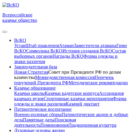
Всероссийское
казачье общество
ВсКО
Устав
Штаб правления
Атаман
Заместители атамана
Гимн
ВсКО
Символика ВсКО
История создания ВсКО
Состав
выборных органов
Награды ВсКО
Форма одежды и
знаки различия
Законодательная база
Новая Стратегия
Совет при Президенте РФ по делам
казачества
Межведомственная комиссия
Перечень
поручений Президента РФ
Методические рекомендации
Казачье образование
Казачьи школы
Казачьи кадетские корпуса
Ассоциация
казачьих вузов
Спортивные казачьи мероприятия
Форма
одежды и знаки различия
Казачий диктант
Патриотическое воспитание
Военно-полевые сборы
Патриотические акции и добрые
дела
Памятные даты
Поисковая
деятельность
Поминовения
Традиционная культура
Духовные основы жизни