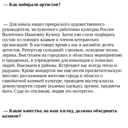
— Как набирали артистов?
⠀
—
Для начала нашел прекрасного художественного
руководителя, заслуженного работника культуры России
Валентину Ивановну Кузину. Затем уже стали подбирать
состав: из поющих казаков и членов ветеранских
организаций. В настоящее время у нас в ансамбле десять
артистов. Репертуар солидный: строевые, походные песни,
лирика. Выступаем на городских и областных мероприятиях
и праздниках, в учреждениях для инвалидов и пожилых
людей. Выезжаем в районы. Встречают нас всегда тепло и
радушно. Кроме концертов мы еще несем просветительскую
миссию: рассказываем жителям города и области о
самобытной казачьей культуре, проводим мастер-классы,
демонстрируем справу (казачью одежду), оружие, предметы
быта. Судя по откликам, людям это интересно.
⠀
— Какие качества, на ваш взгляд, должны объединять
казаков?
⠀