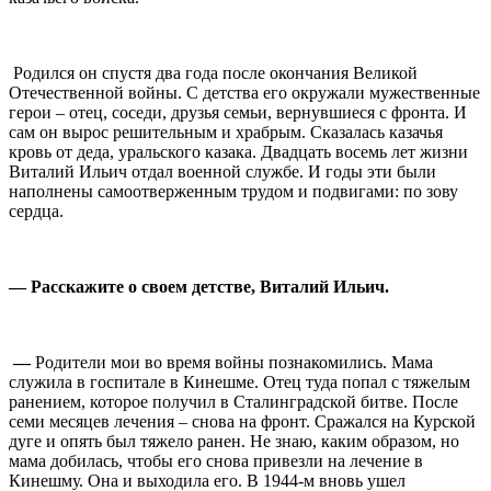
⠀
Родился он спустя два года после окончания Великой
Отечественной войны. С детства его окружали мужественные
герои – отец, соседи, друзья семьи, вернувшиеся с фронта. И
сам он вырос решительным и храбрым. Сказалась казачья
кровь от деда, уральского казака. Двадцать восемь лет жизни
Виталий Ильич отдал военной службе. И годы эти были
наполнены самоотверженным трудом и подвигами: по зову
сердца.
⠀
— Расскажите о своем детстве, Виталий Ильич.
⠀
—
Родители мои во время войны познакомились. Мама
служила в госпитале в Кинешме. Отец туда попал с тяжелым
ранением, которое получил в Сталинградской битве. После
семи месяцев лечения – снова на фронт. Сражался на Курской
дуге и опять был тяжело ранен. Не знаю, каким образом, но
мама добилась, чтобы его снова привезли на лечение в
Кинешму. Она и выходила его. В 1944-м вновь ушел