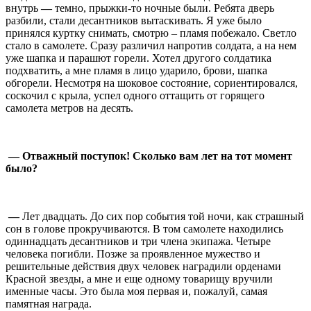
внутрь
—
темно, прыжки-то ночные были. Ребята дверь
разбили, стали десантников вытаскивать. Я уже было
принялся куртку снимать, смотрю – пламя побежало. Светло
стало в самолете. Сразу различил напротив солдата, а на нем
уже шапка и парашют горели. Хотел другого солдатика
подхватить, а мне пламя в лицо ударило, брови, шапка
обгорели. Несмотря на шоковое состояние, сориентировался,
соскочил с крыла, успел одного оттащить от горящего
самолета метров на десять.
⠀
— Отважный поступок! Сколько вам лет на тот момент
было?
⠀
—
Лет двадцать. До сих пор события той ночи, как страшный
сон в голове прокручиваются. В том самолете находились
одиннадцать десантников и три члена экипажа. Четыре
человека погибли. Позже за проявленное мужество и
решительные действия двух человек наградили орденами
Красной звезды, а мне и еще одному товарищу вручили
именные часы. Это была моя первая и, пожалуй, самая
памятная награда.