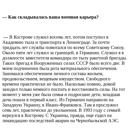
⠀
— Как складывалась ваша военная карьера?
⠀
—
В Костроме служил восемь лет, потом поступил в
Академию тыла и транспорта в Ленинграде. За почти
тридцать лет службы помотался по всему Советскому Союзу.
Около пяти лет служил за границей, в Германии. Служил я в
должности заместителя командира по тылу ракетной бригады.
Таких бригад в Вооруженных силах СССР было всего две. В
моем подчинении была рота материального обеспечения.
Занимался обеспечением личного состава жильем,
продовольствием, вещевым имуществом. Свободного
времени практически не было. Насколько помню, домой
заходил только немного поспать и восстановить силы. На тот
момент у меня уже была семья и подросшие дети, младшая
дочь пошла в первый класс. Из Германии направили на
Западную Украину, в Ивано-Франковск. Там я прослужил
семь лет, практически до увольнения. В 1993 году с семьей
вернулся в Кострому. С Украины, правда, еще ездил на
ликвидацию последствий аварии на Чернобыльской АЭС.