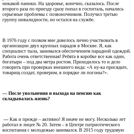
никакой паники. На здоровье, конечно, сказалось. После
второго раза по приезду сразу попал в госпиталь, начались
серьезные проблемы с позвоночником. Получил третью
группу инвалидности, но остался на службе.
⠀
В 1976 году с полком мне довелось лично участвовать в
организации двух крупных парадов в Москве. Я, как
специалист тыла, занимался обеспечением парадной одеждой.
Работа очень ответственная! Ребята в коробке все как один,
богатыри – под два метра ростом. Приходилось то и дело
говорить при проверках внешнего вида: «А ну-ка присядьте,
товарищ солдат, проверим, в порядке ли погоны?».
⠀
— После увольнения и выхода на пенсию как
складывалась жизнь?
⠀
—
Как и прежде – активно! Я иначе не могу. Несколько лет
работал в лицее № 20. Затем – в Центре патриотического
воспитания с молодежью занимался. В 2015 году трудовую