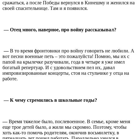
сражаться, а после Победы вернулся в Кинешму и женился на
своей спасительнице. Там и я появился.
⠀
— Отец много, наверное, про войну рассказывал?
—
В то время фронтовики про войну говорить не любили. А
вот песни военные петь – это пожалуйста! Помню, мы их с
папой на крылечке разучивали, года в четыре я уже имел
богатый репертуар. И с удовольствием пел их, давал
импровизированные концерты, стоя на стульчике у отца на
работе.
⠀
— К чему стремились в школьные годы?
⠀
—
Время тяжелое было, послевоенное. В семье, кроме меня
еще трое детей было, а жили мы скромно. Поэтому, чтобы
хоть как-то помочь родителям, окончив восьмилетку, в
пятнадцать лет пошел работать. Параллельно учился в