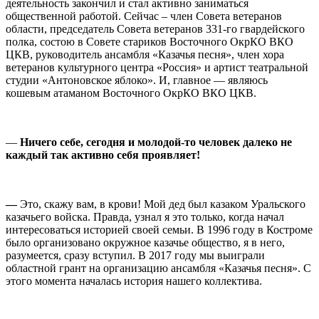
деятельность закончил и стал активно заниматься
общественной работой. Сейчас – член Совета ветеранов
области, председатель Совета ветеранов 331-го гвардейского
полка, состою в Совете стариков Восточного ОкрКО ВКО
ЦКВ, руководитель ансамбля «Казачья песня», член хора
ветеранов культурного центра «Россия» и артист театральной
студии «Антоновское яблоко». И, главное — являюсь
кошевым атаманом Восточного ОкрКО ВКО ЦКВ.
⠀
—
Ничего себе, сегодня и молодой-то человек далеко не
каждый так активно себя проявляет!
⠀
—
Это, скажу вам, в крови! Мой дед был казаком Уральского
казачьего войска. Правда, узнал я это только, когда начал
интересоваться историей своей семьи. В 1996 году в Костроме
было организовано окружное казачье общество, я в него,
разумеется, сразу вступил. В 2017 году мы выиграли
областной грант на организацию ансамбля «Казачья песня». С
этого момента началась история нашего коллектива.
⠀