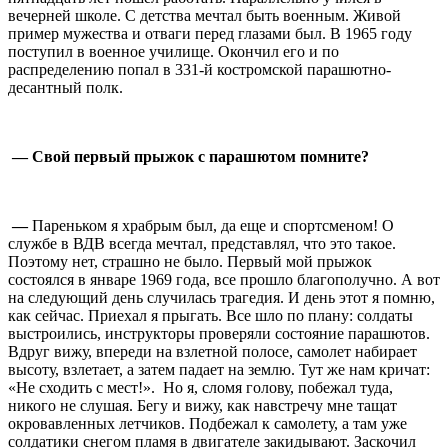
вечерней школе. С детства мечтал быть военным. Живой
пример мужества и отваги перед глазами был. В 1965 году
поступил в военное училище. Окончил его и по
распределению попал в 331-й костромской парашютно-
десантный полк.
⠀
— Свой первый прыжок с парашютом помните?
⠀
—
Пареньком я храбрым был, да еще и спортсменом! О
службе в ВДВ всегда мечтал, представлял, что это такое.
Поэтому нет, страшно не было. Первый мой прыжок
состоялся в январе 1969 года, все прошло благополучно. А вот
на следующий день случилась трагедия. И день этот я помню,
как сейчас. Приехал я прыгать. Все шло по плану: солдаты
выстроились, инструкторы проверяли состояние парашютов.
Вдруг вижу, впереди на взлетной полосе, самолет набирает
высоту, взлетает, а затем падает на землю. Тут же нам кричат:
«Не сходить с мест!». Но я, сломя голову, побежал туда,
никого не слушая. Бегу и вижу, как навстречу мне тащат
окровавленных летчиков. Подбежал к самолету, а там уже
солдатики снегом пламя в двигателе закидывают. Заскочил