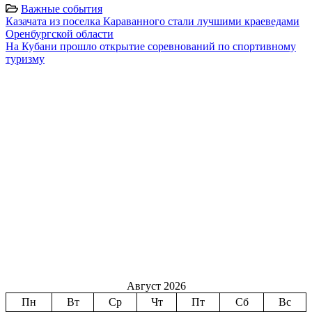
Важные события
Казачата из поселка Караванного стали лучшими краеведами
Оренбургской области
На Кубани прошло открытие соревнований по спортивному
туризму
Август 2026
Пн
Вт
Ср
Чт
Пт
Сб
Вс