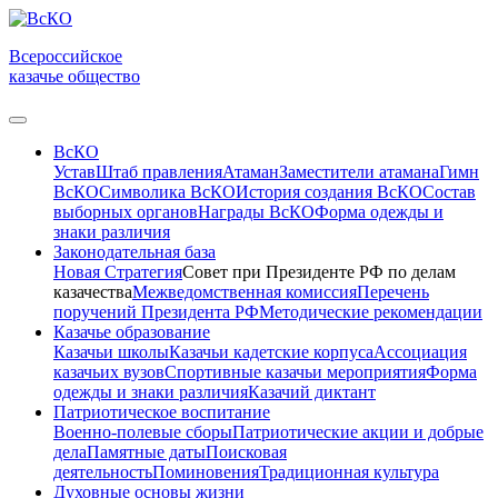
Всероссийское
казачье общество
ВсКО
Устав
Штаб правления
Атаман
Заместители атамана
Гимн
ВсКО
Символика ВсКО
История создания ВсКО
Состав
выборных органов
Награды ВсКО
Форма одежды и
знаки различия
Законодательная база
Новая Стратегия
Совет при Президенте РФ по делам
казачества
Межведомственная комиссия
Перечень
поручений Президента РФ
Методические рекомендации
Казачье образование
Казачьи школы
Казачьи кадетские корпуса
Ассоциация
казачьих вузов
Спортивные казачьи мероприятия
Форма
одежды и знаки различия
Казачий диктант
Патриотическое воспитание
Военно-полевые сборы
Патриотические акции и добрые
дела
Памятные даты
Поисковая
деятельность
Поминовения
Традиционная культура
Духовные основы жизни