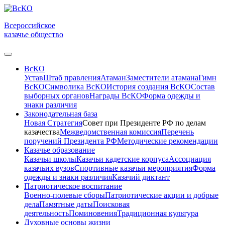
Всероссийское
казачье общество
ВсКО
Устав
Штаб правления
Атаман
Заместители атамана
Гимн
ВсКО
Символика ВсКО
История создания ВсКО
Состав
выборных органов
Награды ВсКО
Форма одежды и
знаки различия
Законодательная база
Новая Стратегия
Совет при Президенте РФ по делам
казачества
Межведомственная комиссия
Перечень
поручений Президента РФ
Методические рекомендации
Казачье образование
Казачьи школы
Казачьи кадетские корпуса
Ассоциация
казачьих вузов
Спортивные казачьи мероприятия
Форма
одежды и знаки различия
Казачий диктант
Патриотическое воспитание
Военно-полевые сборы
Патриотические акции и добрые
дела
Памятные даты
Поисковая
деятельность
Поминовения
Традиционная культура
Духовные основы жизни