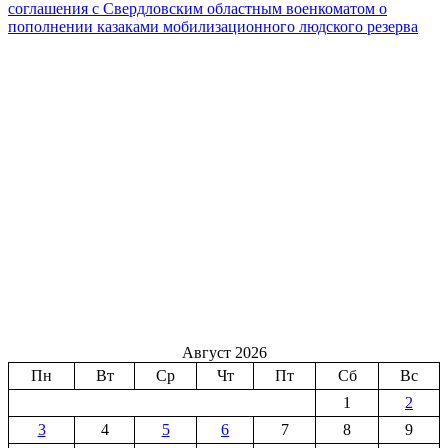
соглашения с Свердловским областным военкоматом о
пополнении казаками мобилизационного людского резерва
Август 2026
Пн
Вт
Ср
Чт
Пт
Сб
Вс
1
2
3
4
5
6
7
8
9