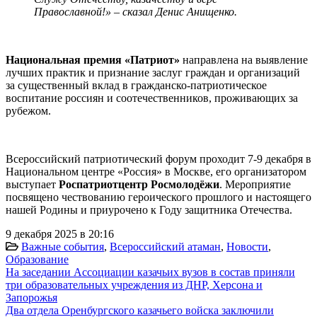
Православной!» – сказал Денис Анищенко.
Национальная премия «Патриот»
направлена на выявление
лучших практик и признание заслуг граждан и организаций
за существенный вклад в гражданско-патриотическое
воспитание россиян и соотечественников, проживающих за
рубежом.
Всероссийский патриотический форум проходит 7-9 декабря в
Национальном центре «Россия» в Москве, его организатором
выступает
Роспатриотцентр Росмолодёжи
.
Мероприятие
посвящено чествованию героического прошлого и настоящего
нашей Родины и приурочено к Году защитника Отечества.
9 декабря 2025 в 20:16
Важные события
,
Всероссийский атаман
,
Новости
,
Образование
На заседании Ассоциации казачьих вузов в состав приняли
три образовательных учреждения из ДНР, Херсона и
Запорожья
Два отдела Оренбургского казачьего войска заключили