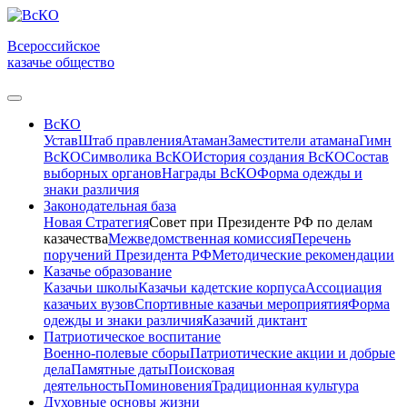
Всероссийское
казачье общество
ВсКО
Устав
Штаб правления
Атаман
Заместители атамана
Гимн
ВсКО
Символика ВсКО
История создания ВсКО
Состав
выборных органов
Награды ВсКО
Форма одежды и
знаки различия
Законодательная база
Новая Стратегия
Совет при Президенте РФ по делам
казачества
Межведомственная комиссия
Перечень
поручений Президента РФ
Методические рекомендации
Казачье образование
Казачьи школы
Казачьи кадетские корпуса
Ассоциация
казачьих вузов
Спортивные казачьи мероприятия
Форма
одежды и знаки различия
Казачий диктант
Патриотическое воспитание
Военно-полевые сборы
Патриотические акции и добрые
дела
Памятные даты
Поисковая
деятельность
Поминовения
Традиционная культура
Духовные основы жизни