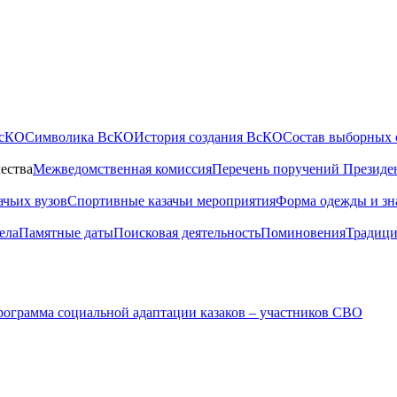
ВсКО
Символика ВсКО
История создания ВсКО
Состав выборных 
ества
Межведомственная комиссия
Перечень поручений Президе
ачьих вузов
Спортивные казачьи мероприятия
Форма одежды и зн
ела
Памятные даты
Поисковая деятельность
Поминовения
Традици
ограмма социальной адаптации казаков – участников СВО