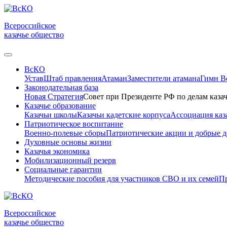
Всероссийское
казачье общество
ВсКО
Устав
Штаб правления
Атаман
Заместители атамана
Гимн 
Законодательная база
Новая Стратегия
Совет при Президенте РФ по делам казач
Казачье образование
Казачьи школы
Казачьи кадетские корпуса
Ассоциация каз
Патриотическое воспитание
Военно-полевые сборы
Патриотические акции и добрые д
Духовные основы жизни
Казачья экономика
Мобилизационный резерв
Социальные гарантии
Методические пособия для участников СВО и их семей
Пр
Всероссийское
казачье общество