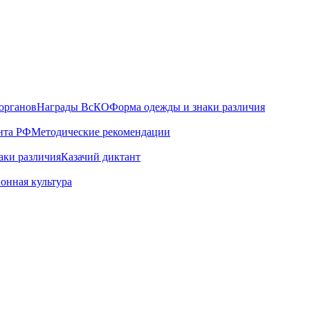
органов
Награды ВсКО
Форма одежды и знаки различия
нта РФ
Методические рекомендации
аки различия
Казачий диктант
онная культура