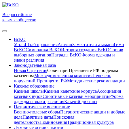
Всероссийское
казачье общество
ВсКО
Устав
Штаб правления
Атаман
Заместители атамана
Гимн
ВсКО
Символика ВсКО
История создания ВсКО
Состав
выборных органов
Награды ВсКО
Форма одежды и
знаки различия
Законодательная база
Новая Стратегия
Совет при Президенте РФ по делам
казачества
Межведомственная комиссия
Перечень
поручений Президента РФ
Методические рекомендации
Казачье образование
Казачьи школы
Казачьи кадетские корпуса
Ассоциация
казачьих вузов
Спортивные казачьи мероприятия
Форма
одежды и знаки различия
Казачий диктант
Патриотическое воспитание
Военно-полевые сборы
Патриотические акции и добрые
дела
Памятные даты
Поисковая
деятельность
Поминовения
Традиционная культура
Духовные основы жизни