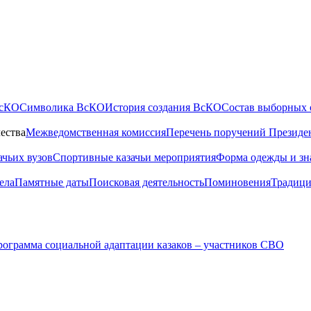
ВсКО
Символика ВсКО
История создания ВсКО
Состав выборных 
ества
Межведомственная комиссия
Перечень поручений Президе
ачьих вузов
Спортивные казачьи мероприятия
Форма одежды и зн
ела
Памятные даты
Поисковая деятельность
Поминовения
Традици
ограмма социальной адаптации казаков – участников СВО