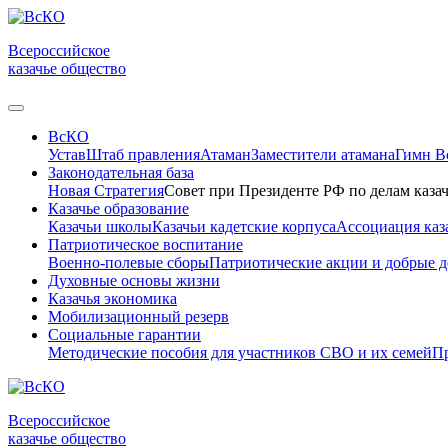
Всероссийское
казачье общество
ВсКО
Устав
Штаб правления
Атаман
Заместители атамана
Гимн 
Законодательная база
Новая Стратегия
Совет при Президенте РФ по делам казач
Казачье образование
Казачьи школы
Казачьи кадетские корпуса
Ассоциация каз
Патриотическое воспитание
Военно-полевые сборы
Патриотические акции и добрые д
Духовные основы жизни
Казачья экономика
Мобилизационный резерв
Социальные гарантии
Методические пособия для участников СВО и их семей
Пр
Всероссийское
казачье общество