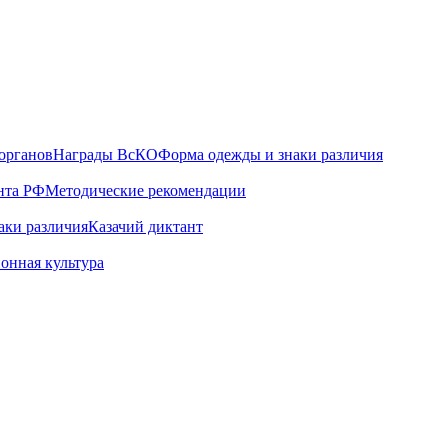
органов
Награды ВсКО
Форма одежды и знаки различия
нта РФ
Методические рекомендации
аки различия
Казачий диктант
онная культура