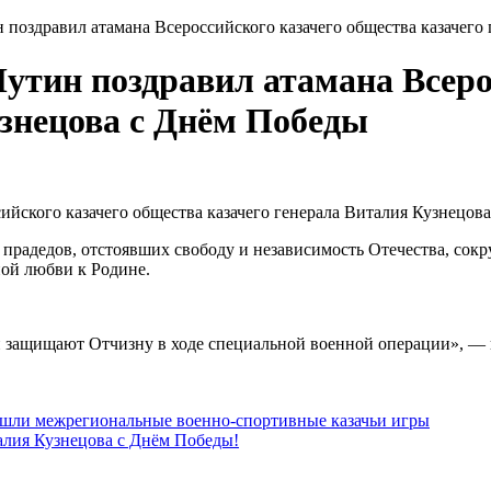
поздравил атамана Всероссийского казачего общества казачего
утин поздравил атамана Всеро
узнецова с Днём Победы
йского казачего общества казачего генерала Виталия Кузнецова
прадедов, отстоявших свободу и независимость Отечества, сок
ной любви к Родине.
н защищают Отчизну в ходе специальной военной операции», — г
ошли межрегиональные военно-спортивные казачьи игры
алия Кузнецова с Днём Победы!