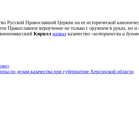
ство Русской Православной Церкви на ее исторической канониче
ое Православное вероучение не только с оружием в руках, но и
Невинномысский
Кирилл
назвал
казачество «
исторически и духо
беже»
ппы по делам казачества при губернаторе Херсонской области