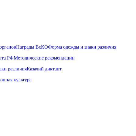
органов
Награды ВсКО
Форма одежды и знаки различия
нта РФ
Методические рекомендации
аки различия
Казачий диктант
онная культура