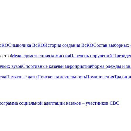
ВсКО
Символика ВсКО
История создания ВсКО
Состав выборных 
ества
Межведомственная комиссия
Перечень поручений Президе
ачьих вузов
Спортивные казачьи мероприятия
Форма одежды и зн
ела
Памятные даты
Поисковая деятельность
Поминовения
Традици
ограмма социальной адаптации казаков – участников СВО