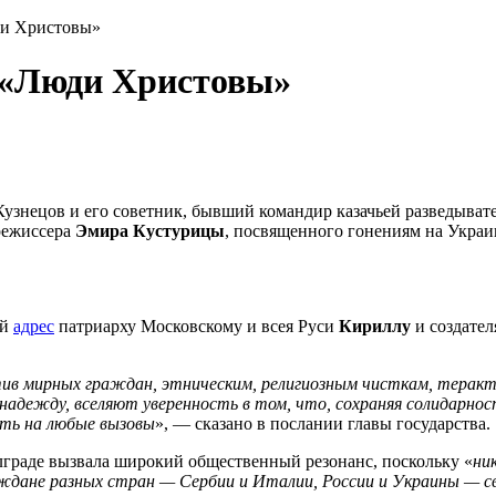
ди Христовы»
 «Люди Христовы»
 Кузнецов и его советник, бывший командир казачьей разведыва
режиссера
Эмира Кустурицы
, посвященного гонениям на Укра
ый
адрес
патриарху Московскому и всея Руси
Кириллу
и создате
тив мирных граждан, этническим, религиозным чисткам, терак
адежду, вселяют уверенность в том, что, сохраняя солидарнос
ть на любые вызовы
», — сказано в послании главы государства.
елграде вызвала широкий общественный резонанс, поскольку «
ни
ждане разных стран — Сербии и Италии, России и Украины — св