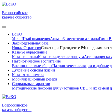
Всероссийское
казачье общество
ВсКО
Устав
Штаб правления
Атаман
Заместители атамана
Гимн 
Законодательная база
Новая Стратегия
Совет при Президенте РФ по делам казач
Казачье образование
Казачьи школы
Казачьи кадетские корпуса
Ассоциация каз
Патриотическое воспитание
Военно-полевые сборы
Патриотические акции и добрые д
Духовные основы жизни
Казачья экономика
Мобилизационный резерв
Социальные гарантии
Методические пособия для участников СВО и их семей
Пр
Всероссийское
казачье общество