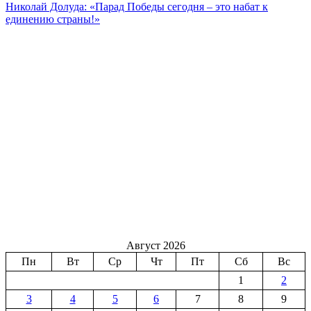
Николай Долуда: «Парад Победы сегодня – это набат к
единению страны!»
Август 2026
Пн
Вт
Ср
Чт
Пт
Сб
Вс
1
2
3
4
5
6
7
8
9