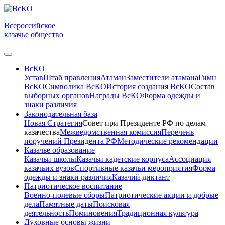
Всероссийское
казачье общество
ВсКО
Устав
Штаб правления
Атаман
Заместители атамана
Гимн
ВсКО
Символика ВсКО
История создания ВсКО
Состав
выборных органов
Награды ВсКО
Форма одежды и
знаки различия
Законодательная база
Новая Стратегия
Совет при Президенте РФ по делам
казачества
Межведомственная комиссия
Перечень
поручений Президента РФ
Методические рекомендации
Казачье образование
Казачьи школы
Казачьи кадетские корпуса
Ассоциация
казачьих вузов
Спортивные казачьи мероприятия
Форма
одежды и знаки различия
Казачий диктант
Патриотическое воспитание
Военно-полевые сборы
Патриотические акции и добрые
дела
Памятные даты
Поисковая
деятельность
Поминовения
Традиционная культура
Духовные основы жизни