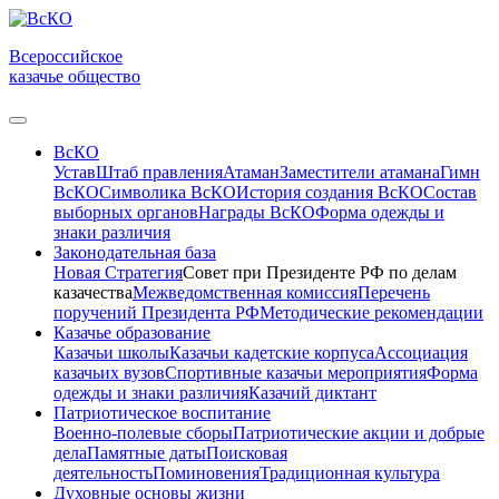
Всероссийское
казачье общество
ВсКО
Устав
Штаб правления
Атаман
Заместители атамана
Гимн
ВсКО
Символика ВсКО
История создания ВсКО
Состав
выборных органов
Награды ВсКО
Форма одежды и
знаки различия
Законодательная база
Новая Стратегия
Совет при Президенте РФ по делам
казачества
Межведомственная комиссия
Перечень
поручений Президента РФ
Методические рекомендации
Казачье образование
Казачьи школы
Казачьи кадетские корпуса
Ассоциация
казачьих вузов
Спортивные казачьи мероприятия
Форма
одежды и знаки различия
Казачий диктант
Патриотическое воспитание
Военно-полевые сборы
Патриотические акции и добрые
дела
Памятные даты
Поисковая
деятельность
Поминовения
Традиционная культура
Духовные основы жизни