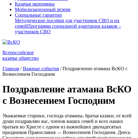
Казачья экономика
Мобилизационный резерв
Социальные гарантии
Методические пособия для участников СВО и их
семей
Программа социальной адаптации казаков –
участников СВО
Всероссийское
казачье общество
Главная
/
Важные события
/
Поздравление атамана ВсКО с
Вознесением Господним
Поздравление атамана ВсКО
с Вознесением Господним
Уважаемые старики, господа атаманы, братья казаки, от всей
души поздравляю вас, членов ваших семей и всех наших
братьев во Христе с одним из важнейших двунадесятых
праздников Православия — Вознесением Господним. Днесь
Спаситель наш вознесся на небеса, где пребывает поныне во