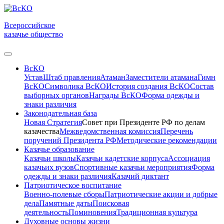
Всероссийское
казачье общество
ВсКО
Устав
Штаб правления
Атаман
Заместители атамана
Гимн
ВсКО
Символика ВсКО
История создания ВсКО
Состав
выборных органов
Награды ВсКО
Форма одежды и
знаки различия
Законодательная база
Новая Стратегия
Совет при Президенте РФ по делам
казачества
Межведомственная комиссия
Перечень
поручений Президента РФ
Методические рекомендации
Казачье образование
Казачьи школы
Казачьи кадетские корпуса
Ассоциация
казачьих вузов
Спортивные казачьи мероприятия
Форма
одежды и знаки различия
Казачий диктант
Патриотическое воспитание
Военно-полевые сборы
Патриотические акции и добрые
дела
Памятные даты
Поисковая
деятельность
Поминовения
Традиционная культура
Духовные основы жизни