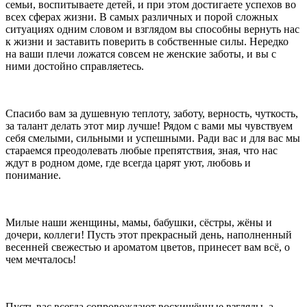
семьи, воспитываете детей, и при этом достигаете успехов во
всех сферах жизни. В самых различных и порой сложных
ситуациях одним словом и взглядом вы способны вернуть нас
к жизни и заставить поверить в собственные силы. Нередко
на ваши плечи ложатся совсем не женские заботы, и вы с
ними достойно справляетесь.
⠀
Спасибо вам за душевную теплоту, заботу, верность, чуткость,
за талант делать этот мир лучше! Рядом с вами мы чувствуем
себя смелыми, сильными и успешными. Ради вас и для вас мы
стараемся преодолевать любые препятствия, зная, что нас
ждут в родном доме, где всегда царят уют, любовь и
понимание.
⠀
Милые наши женщины, мамы, бабушки, сёстры, жёны и
дочери, коллеги! Пусть этот прекрасный день, наполненный
весенней свежестью и ароматом цветов, принесет вам всё, о
чем мечталось!
⠀
Пусть вас всегда сопровождают восхищённые взгляды, а