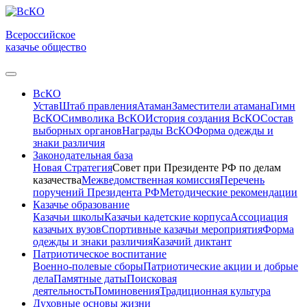
Всероссийское
казачье общество
ВсКО
Устав
Штаб правления
Атаман
Заместители атамана
Гимн
ВсКО
Символика ВсКО
История создания ВсКО
Состав
выборных органов
Награды ВсКО
Форма одежды и
знаки различия
Законодательная база
Новая Стратегия
Совет при Президенте РФ по делам
казачества
Межведомственная комиссия
Перечень
поручений Президента РФ
Методические рекомендации
Казачье образование
Казачьи школы
Казачьи кадетские корпуса
Ассоциация
казачьих вузов
Спортивные казачьи мероприятия
Форма
одежды и знаки различия
Казачий диктант
Патриотическое воспитание
Военно-полевые сборы
Патриотические акции и добрые
дела
Памятные даты
Поисковая
деятельность
Поминовения
Традиционная культура
Духовные основы жизни