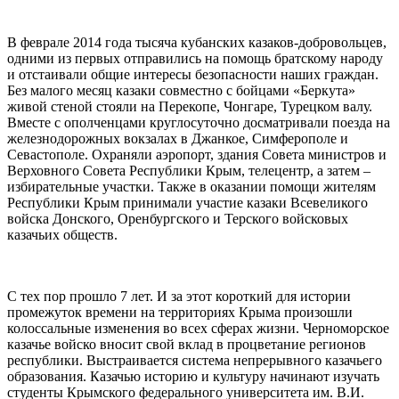
⠀
В феврале 2014 года тысяча кубанских казаков-добровольцев,
одними из первых отправились на помощь братскому народу
и отстаивали общие интересы безопасности наших граждан.
Без малого месяц казаки совместно с бойцами «Беркута»
живой стеной стояли на Перекопе, Чонгаре, Турецком валу.
Вместе с ополченцами круглосуточно досматривали поезда на
железнодорожных вокзалах в Джанкое, Симферополе и
Севастополе. Охраняли аэропорт, здания Совета министров и
Верховного Совета Республики Крым, телецентр, а затем –
избирательные участки. Также в оказании помощи жителям
Республики Крым принимали участие казаки Всевеликого
войска Донского, Оренбургского и Терского войсковых
казачьих обществ.
⠀
С тех пор прошло 7 лет. И за этот короткий для истории
промежуток времени на территориях Крыма произошли
колоссальные изменения во всех сферах жизни. Черноморское
казачье войско вносит свой вклад в процветание регионов
республики. Выстраивается система непрерывного казачьего
образования. Казачью историю и культуру начинают изучать
студенты Крымского федерального университета им. В.И.