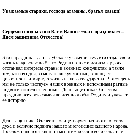
⠀
Уважаемые старики, господа атаманы, братья-казаки!
⠀
Сердечно поздравляю Вас и Ваши семьи с праздником –
Днем защитника Отечества!
⠀
Этот праздник – дань глубокого уважения тем, кто отдал свою
жизнь и здоровье во благо Родины, кто с оружием в руках
отстаивал интересы страны в военных конфликтах, а также
тем, кто сегодня, зачастую рискуя жизнью, защищает
целостность и мирную жизнь нашего государства. В этот день
мы не только чествуем наших военных и вспоминаем ратные
подвиги соотечественников. День защитника Отечества –
праздник всех, кто самоотверженно любит Родину и уважает
ее историю.
⠀
День защитника Отечества олицетворяет патриотизм, силу
духа и величие подвига нашего многонационального народа.
По сложившейся традиции мы чтим российского солдата и