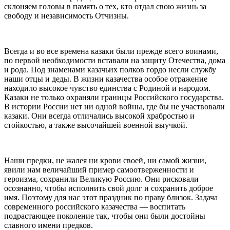
склоняем головы в память о тех, кто отдал свою жизнь за
свободу и независимость Отчизны.
⠀
Всегда и во все времена казаки были прежде всего воинами,
по первой необходимости вставали на защиту Отечества, дома
и рода. Под знаменами казачьих полков гордо несли службу
наши отцы и деды. В жизни казачества особое отражение
находило высокое чувство единства с Родиной и народом.
Казаки не только охраняли границы Российского государства.
В истории России нет ни одной войны, где бы не участвовали
казаки. Они всегда отличались высокой храбростью и
стойкостью, а также высочайшей военной выучкой.
⠀
Наши предки, не жалея ни крови своей, ни самой жизни,
явили нам величайший пример самоотверженности и
героизма, сохранили Великую Россию. Они рисковали
осознанно, чтобы исполнить свой долг и сохранить доброе
имя. Поэтому для нас этот праздник по праву близок. Задача
современного российского казачества — воспитать
подрастающее поколение так, чтобы они были достойны
славного имени предков.