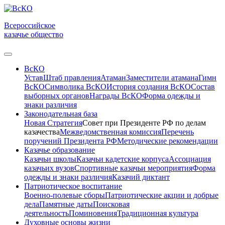
Всероссийское
казачье общество
ВсКО
Устав
Штаб правления
Атаман
Заместители атамана
Гимн
ВсКО
Символика ВсКО
История создания ВсКО
Состав
выборных органов
Награды ВсКО
Форма одежды и
знаки различия
Законодательная база
Новая Стратегия
Совет при Президенте РФ по делам
казачества
Межведомственная комиссия
Перечень
поручений Президента РФ
Методические рекомендации
Казачье образование
Казачьи школы
Казачьи кадетские корпуса
Ассоциация
казачьих вузов
Спортивные казачьи мероприятия
Форма
одежды и знаки различия
Казачий диктант
Патриотическое воспитание
Военно-полевые сборы
Патриотические акции и добрые
дела
Памятные даты
Поисковая
деятельность
Поминовения
Традиционная культура
Духовные основы жизни