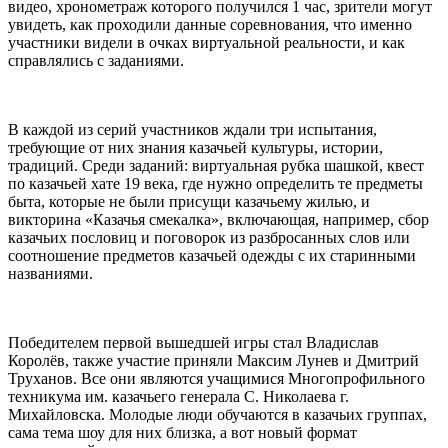
видео, хронометраж которого получился 1 час, зрители могут
увидеть, как проходили данные соревнования, что именно
участники видели в очках виртуальной реальности, и как
справлялись с заданиями.
⠀
В каждой из серий участников ждали три испытания,
требующие от них знания казачьей культуры, истории,
традиций. Среди заданий: виртуальная рубка шашкой, квест
по казачьей хате 19 века, где нужно определить те предметы
быта, которые не были присущи казачьему жилью, и
викторина «Казачья смекалка», включающая, например, сбор
казачьих пословиц и поговорок из разбросанных слов или
соотношение предметов казачьей одежды с их старинными
названиями.
⠀
Победителем первой вышедшей игры стал Владислав
Королёв, также участие приняли Максим Лунев и Дмитрий
Труханов. Все они являются учащимися Многопрофильного
техникума им. казачьего генерала С. Николаева г.
Михайловска. Молодые люди обучаются в казачьих группах,
сама тема шоу для них близка, а вот новый формат