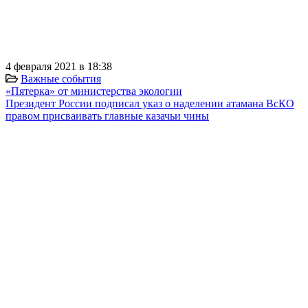
⠀
4 февраля 2021 в 18:38
Важные события
«Пятерка» от министерства экологии
Президент России подписал указ о наделении атамана ВсКО
правом присваивать главные казачьи чины