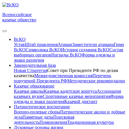
Всероссийское
казачье общество
ВсКО
Устав
Штаб правления
Атаман
Заместители атамана
Гимн
ВсКО
Символика ВсКО
История создания ВсКО
Состав
выборных органов
Награды ВсКО
Форма одежды и
знаки различия
Законодательная база
Новая Стратегия
Совет при Президенте РФ по делам
казачества
Межведомственная комиссия
Перечень
поручений Президента РФ
Методические рекомендации
Казачье образование
Казачьи школы
Казачьи кадетские корпуса
Ассоциация
казачьих вузов
Спортивные казачьи мероприятия
Форма
одежды и знаки различия
Казачий диктант
Патриотическое воспитание
Военно-полевые сборы
Патриотические акции и добрые
дела
Памятные даты
Поисковая
деятельность
Поминовения
Традиционная культура
Духовные основы жизни