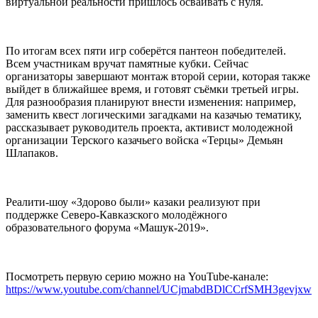
виртуальной реальности пришлось осваивать с нуля.
⠀
По итогам всех пяти игр соберётся пантеон победителей.
Всем участникам вручат памятные кубки. Сейчас
организаторы завершают монтаж второй серии, которая также
выйдет в ближайшее время, и готовят съёмки третьей игры.
Для разнообразия планируют внести изменения: например,
заменить квест логическими загадками на казачью тематику,
рассказывает руководитель проекта, активист молодежной
организации Терского казачьего войска «Терцы» Демьян
Шлапаков.
⠀
Реалити-шоу «Здорово были» казаки реализуют при
поддержке Северо-Кавказского молодёжного
образовательного форума «Машук-2019».
⠀
Посмотреть первую серию можно на YouTube-канале:
https://www.youtube.com/channel/UCjmabdBDlCCrfSMH3gevjxw