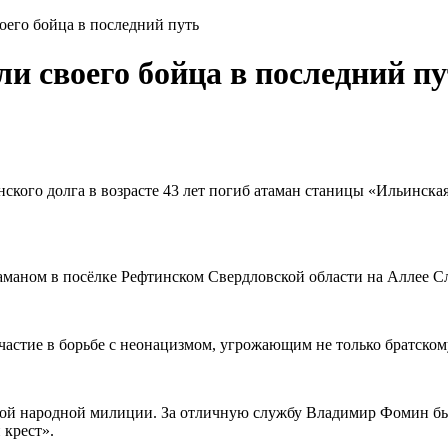
оего бойца в последний путь
и своего бойца в последний п
кого долга в возрасте 43 лет погиб атаман станицы «Ильинская
таманом в посёлке Рефтинском Свердловской области на Аллее С
участие в борьбе с неонацизмом, угрожающим не только братском
ской народной милиции. За отличную службу Владимир Фомин б
крест».