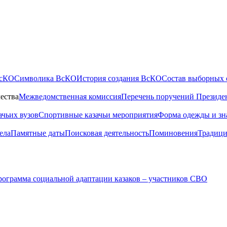
ВсКО
Символика ВсКО
История создания ВсКО
Состав выборных 
ества
Межведомственная комиссия
Перечень поручений Президе
ачьих вузов
Спортивные казачьи мероприятия
Форма одежды и зн
ела
Памятные даты
Поисковая деятельность
Поминовения
Традици
ограмма социальной адаптации казаков – участников СВО