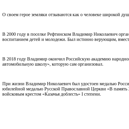
О своем герое земляки отзываются как о человеке широкой д
В 2000 году в поселке Рефтинском Владимир Николаевич орган
воспитанием детей и молодежи. Был истинно верующим, вмест
В 2018 году Владимир окончил Российскую академию народног
автомобильную школу», которую сам организовал.
При жизни Владимир Николаевич был удостоен медалью Российск
юбилейной медалью Русской Православной Церкви «В память 20
войсковым крестом «Казачья доблесть» I степени.