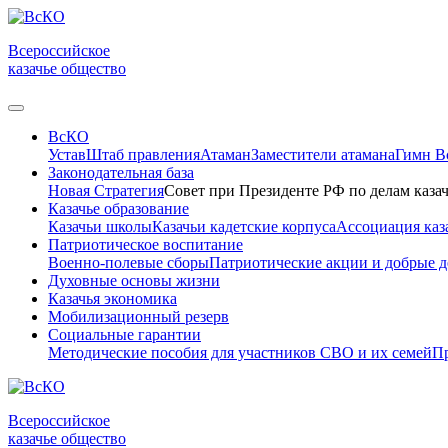
Всероссийское
казачье общество
ВсКО
Устав
Штаб правления
Атаман
Заместители атамана
Гимн 
Законодательная база
Новая Стратегия
Совет при Президенте РФ по делам казач
Казачье образование
Казачьи школы
Казачьи кадетские корпуса
Ассоциация каз
Патриотическое воспитание
Военно-полевые сборы
Патриотические акции и добрые д
Духовные основы жизни
Казачья экономика
Мобилизационный резерв
Социальные гарантии
Методические пособия для участников СВО и их семей
Пр
Всероссийское
казачье общество