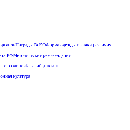
органов
Награды ВсКО
Форма одежды и знаки различия
нта РФ
Методические рекомендации
аки различия
Казачий диктант
онная культура