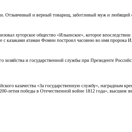
уши. Отзывчивый и верный товарищ, заботливый муж и любящий 
изовал хуторское общество «Ильинское», которое впоследствии
е с казаками атаман Фомин построил часовню во имя пророка И
о хозяйства и государственной службы при Президенте Россий
ого казачества «За государственную службу», наградным кресто
0-летия победы в Отечественной войне 1812 года», высшим зна