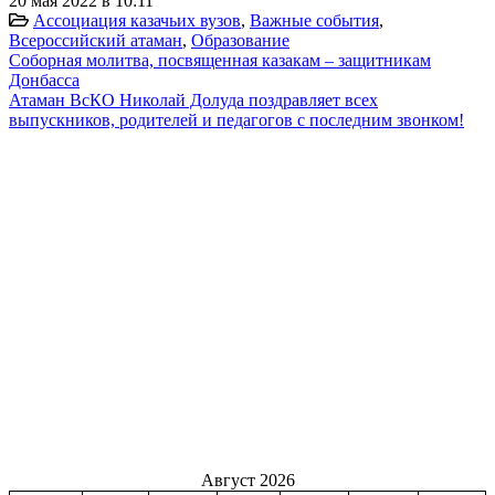
20 мая 2022 в 10:11
Ассоциация казачьих вузов
,
Важные события
,
Всероссийский атаман
,
Образование
Соборная молитва, посвященная казакам – защитникам
Донбасса
Атаман ВсКО Николай Долуда поздравляет всех
выпускников, родителей и педагогов с последним звонком!
Август 2026