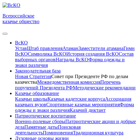
Всероссийское
казачье общество
ВсКО
Устав
Штаб правления
Атаман
Заместители атамана
Гимн
ВсКО
Символика ВсКО
История создания ВсКО
Состав
выборных органов
Награды ВсКО
Форма одежды и
знаки различия
Законодательная база
Новая Стратегия
Совет при Президенте РФ по делам
казачества
Межведомственная комиссия
Перечень
поручений Президента РФ
Методические рекомендации
Казачье образование
Казачьи школы
Казачьи кадетские корпуса
Ассоциация
казачьих вузов
Спортивные казачьи мероприятия
Форма
одежды и знаки различия
Казачий диктант
Патриотическое воспитание
Военно-полевые сборы
Патриотические акции и добрые
дела
Памятные даты
Поисковая
деятельность
Поминовения
Традиционная культура
Духовные основы жизни