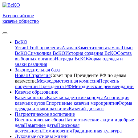
Всероссийское
казачье общество
ВсКО
Устав
Штаб правления
Атаман
Заместители атамана
Гимн
ВсКО
Символика ВсКО
История создания ВсКО
Состав
выборных органов
Награды ВсКО
Форма одежды и
знаки различия
Законодательная база
Новая Стратегия
Совет при Президенте РФ по делам
казачества
Межведомственная комиссия
Перечень
поручений Президента РФ
Методические рекомендации
Казачье образование
Казачьи школы
Казачьи кадетские корпуса
Ассоциация
казачьих вузов
Спортивные казачьи мероприятия
Форма
одежды и знаки различия
Казачий диктант
Патриотическое воспитание
Военно-полевые сборы
Патриотические акции и добрые
дела
Памятные даты
Поисковая
деятельность
Поминовения
Традиционная культура
Духовные основы жизни