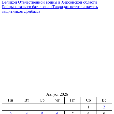
Великой Отечественной войны в Херсонской области
Бойцы казачьего батальона «Таврида» почтили память
защитников Донбасса
Август 2026
Пн
Вт
Ср
Чт
Пт
Сб
Вс
1
2
3
4
5
6
7
8
9