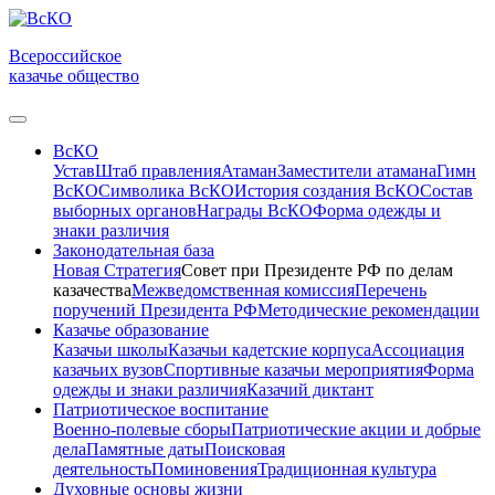
Всероссийское
казачье общество
ВсКО
Устав
Штаб правления
Атаман
Заместители атамана
Гимн
ВсКО
Символика ВсКО
История создания ВсКО
Состав
выборных органов
Награды ВсКО
Форма одежды и
знаки различия
Законодательная база
Новая Стратегия
Совет при Президенте РФ по делам
казачества
Межведомственная комиссия
Перечень
поручений Президента РФ
Методические рекомендации
Казачье образование
Казачьи школы
Казачьи кадетские корпуса
Ассоциация
казачьих вузов
Спортивные казачьи мероприятия
Форма
одежды и знаки различия
Казачий диктант
Патриотическое воспитание
Военно-полевые сборы
Патриотические акции и добрые
дела
Памятные даты
Поисковая
деятельность
Поминовения
Традиционная культура
Духовные основы жизни