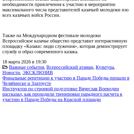
необходимости привлечения к участию в мероприятии
максимального числа представителей казачьей молодежи изо
всех казачьих войск России.
Также на Международном фестивале молодежи
Всероссийское казачье общество представит интерактивную
площадку «Казаки: люди служения», которая демонстрирует
службу и образ современного казака.
18 марта 2026 в 19:30
Важные события
,
Всероссийский атаман
,
Культура
,
Новости
,
ЭКСКЛЮЗИВ
Финальные репетиции к участию в Параде Победы прошли в
Челябинске и Златоусте
Инструктор по строевой подготовке Вячеслав Воеводин
рассказал, как проходили тренировки парадного расчета к
участию в Параде Победы на Красной площади