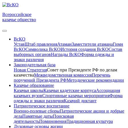
Всероссийское
казачье общество
ВсКО
Устав
Штаб правления
Атаман
Заместители атамана
Гимн
ВсКО
Символика ВсКО
История создания ВсКО
Состав
выборных органов
Награды ВсКО
Форма одежды и
знаки различия
Законодательная база
Новая Стратегия
Совет при Президенте РФ по делам
казачества
Межведомственная комиссия
Перечень
поручений Президента РФ
Методические рекомендации
Казачье образование
Казачьи школы
Казачьи кадетские корпуса
Ассоциация
казачьих вузов
Спортивные казачьи мероприятия
Форма
одежды и знаки различия
Казачий диктант
Патриотическое воспитание
Военно-полевые сборы
Патриотические акции и добрые
дела
Памятные даты
Поисковая
деятельность
Поминовения
Традиционная культура
Духовные основы жизни