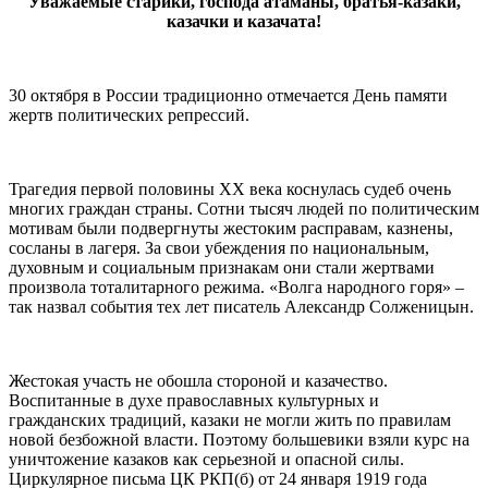
Уважаемые старики, господа атаманы, братья-казаки,
казачки и казачата!
30 октября в России традиционно отмечается День памяти
жертв политических репрессий.
Трагедия первой половины ХХ века коснулась судеб очень
многих граждан страны. Сотни тысяч людей по политическим
мотивам были подвергнуты жестоким расправам, казнены,
сосланы в лагеря. За свои убеждения по национальным,
духовным и социальным признакам они стали жертвами
произвола тоталитарного режима. «Волга народного горя» –
так назвал события тех лет писатель Александр Солженицын.
Жестокая участь не обошла стороной и казачество.
Воспитанные в духе православных культурных и
гражданских традиций, казаки не могли жить по правилам
новой безбожной власти. Поэтому большевики взяли курс на
уничтожение казаков как серьезной и опасной силы.
Циркулярное письма ЦК РКП(б) от 24 января 1919 года