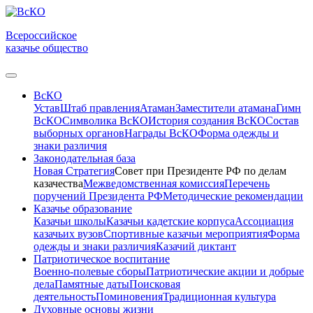
Всероссийское
казачье общество
ВсКО
Устав
Штаб правления
Атаман
Заместители атамана
Гимн
ВсКО
Символика ВсКО
История создания ВсКО
Состав
выборных органов
Награды ВсКО
Форма одежды и
знаки различия
Законодательная база
Новая Стратегия
Совет при Президенте РФ по делам
казачества
Межведомственная комиссия
Перечень
поручений Президента РФ
Методические рекомендации
Казачье образование
Казачьи школы
Казачьи кадетские корпуса
Ассоциация
казачьих вузов
Спортивные казачьи мероприятия
Форма
одежды и знаки различия
Казачий диктант
Патриотическое воспитание
Военно-полевые сборы
Патриотические акции и добрые
дела
Памятные даты
Поисковая
деятельность
Поминовения
Традиционная культура
Духовные основы жизни