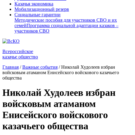
Казачья экономика
Мобилизационный резерв
Социальные гарантии
Методические пособия для участников СВО и их
семей
Программа социальной адаптации казаков –
участников СВО
Всероссийское
казачье общество
Главная
/
Важные события
/
Николай Худолеев избран
войсковым атаманом Енисейского войскового казачьего
общества
Николай Худолеев избран
войсковым атаманом
Енисейского войскового
казачьего общества