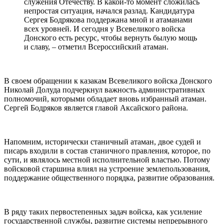
служения Отечеству. В какой-то момент сложилась
непростая ситуация, начался разлад. Кандидатура
Сергея Бодрякова поддержана мной и атаманами
всех уровней. И сегодня у Всевеликого войска
Донского есть ресурс, чтобы вернуть былую мощь
и славу, – отметил Всероссийский атаман.
В своем обращении к казакам Всевеликого войска Донского
Николай Долуда подчеркнул важность административных
полномочий, которыми обладает вновь избранный атаман.
Сергей Бодряков является главой Аксайского района.
Напомним, исторически станичный атаман, двое судей и
писарь входили в состав станичного правления, которое, по
сути, и являлось местной исполнительной властью. Потому
войсковой старшина влиял на устроение землепользования,
поддержание общественного порядка, развитие образования.
В ряду таких первостепенных задач войска, как усиление
государственной службы, развитие системы непрерывного