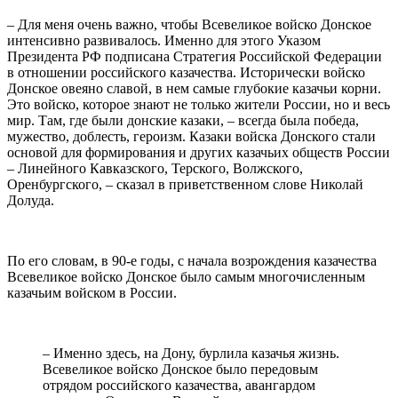
– Для меня очень важно, чтобы Всевеликое войско Донское
интенсивно развивалось. Именно для этого Указом
Президента РФ подписана Стратегия Российской Федерации
в отношении российского казачества. Исторически войско
Донское овеяно славой, в нем самые глубокие казачьи корни.
Это войско, которое знают не только жители России, но и весь
мир. Там, где были донские казаки, – всегда была победа,
мужество, доблесть, героизм. Казаки войска Донского стали
основой для формирования и других казачьих обществ России
– Линейного Кавказского, Терского, Волжского,
Оренбургского, – сказал в приветственном слове Николай
Долуда.
По его словам, в 90-е годы, с начала возрождения казачества
Всевеликое войско Донское было самым многочисленным
казачьим войском в России.
– Именно здесь, на Дону, бурлила казачья жизнь.
Всевеликое войско Донское было передовым
отрядом российского казачества, авангардом