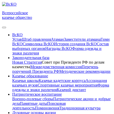
Всероссийское
казачье общество
ВсКО
Устав
Штаб правления
Атаман
Заместители атамана
Гимн
ВсКО
Символика ВсКО
История создания ВсКО
Состав
выборных органов
Награды ВсКО
Форма одежды и
знаки различия
Законодательная база
Новая Стратегия
Совет при Президенте РФ по делам
казачества
Межведомственная комиссия
Перечень
поручений Президента РФ
Методические рекомендации
Казачье образование
Казачьи школы
Казачьи кадетские корпуса
Ассоциация
казачьих вузов
Спортивные казачьи мероприятия
Форма
одежды и знаки различия
Казачий диктант
Патриотическое воспитание
Военно-полевые сборы
Патриотические акции и добрые
дела
Памятные даты
Поисковая
деятельность
Поминовения
Традиционная культура
Духовные основы жизни