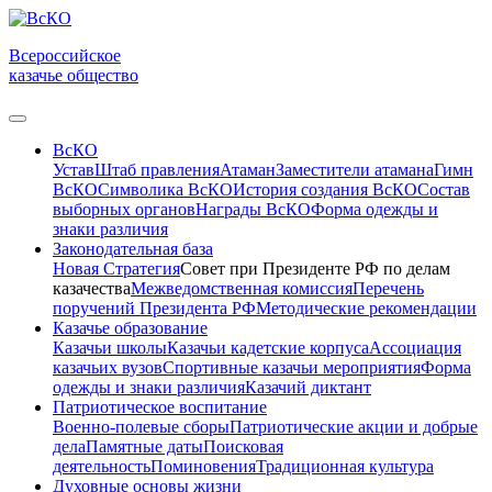
Всероссийское
казачье общество
ВсКО
Устав
Штаб правления
Атаман
Заместители атамана
Гимн
ВсКО
Символика ВсКО
История создания ВсКО
Состав
выборных органов
Награды ВсКО
Форма одежды и
знаки различия
Законодательная база
Новая Стратегия
Совет при Президенте РФ по делам
казачества
Межведомственная комиссия
Перечень
поручений Президента РФ
Методические рекомендации
Казачье образование
Казачьи школы
Казачьи кадетские корпуса
Ассоциация
казачьих вузов
Спортивные казачьи мероприятия
Форма
одежды и знаки различия
Казачий диктант
Патриотическое воспитание
Военно-полевые сборы
Патриотические акции и добрые
дела
Памятные даты
Поисковая
деятельность
Поминовения
Традиционная культура
Духовные основы жизни