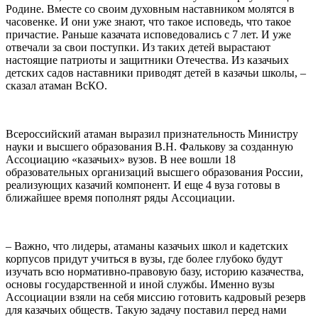
Родине. Вместе со своим духовным наставником молятся в
часовенке. И они уже знают, что такое исповедь, что такое
причастие. Раньше казачата исповедовались с 7 лет. И уже
отвечали за свои поступки. Из таких детей вырастают
настоящие патриоты и защитники Отечества. Из казачьих
детских садов наставники приводят детей в казачьи школы, –
сказал атаман ВсКО.
Всероссийский атаман выразил признательность Министру
науки и высшего образования В.Н. Фалькову за созданную
Ассоциацию «казачьих» вузов. В нее вошли 18
образовательных организаций высшего образования России,
реализующих казачий компонент. И еще 4 вуза готовы в
ближайшее время пополнят ряды Ассоциации.
– Важно, что лидеры, атаманы казачьих школ и кадетских
корпусов придут учиться в вузы, где более глубоко будут
изучать всю нормативно-правовую базу, историю казачества,
основы государственной и иной службы. Именно вузы
Ассоциации взяли на себя миссию готовить кадровый резерв
для казачьих обществ. Такую задачу поставил перед нами