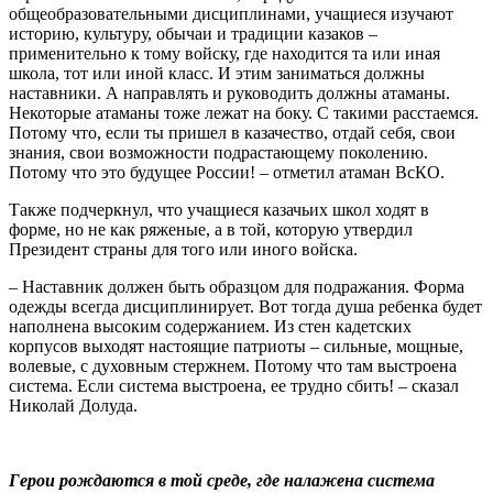
общеобразовательными дисциплинами, учащиеся изучают
историю, культуру, обычаи и традиции казаков –
применительно к тому войску, где находится та или иная
школа, тот или иной класс. И этим заниматься должны
наставники. А направлять и руководить должны атаманы.
Некоторые атаманы тоже лежат на боку. С такими расстаемся.
Потому что, если ты пришел в казачество, отдай себя, свои
знания, свои возможности подрастающему поколению.
Потому что это будущее России! – отметил атаман ВсКО.
Также подчеркнул, что учащиеся казачьих школ ходят в
форме, но не как ряженые, а в той, которую утвердил
Президент страны для того или иного войска.
– Наставник должен быть образцом для подражания. Форма
одежды всегда дисциплинирует. Вот тогда душа ребенка будет
наполнена высоким содержанием. Из стен кадетских
корпусов выходят настоящие патриоты – сильные, мощные,
волевые, с духовным стержнем. Потому что там выстроена
система. Если система выстроена, ее трудно сбить! – сказал
Николай Долуда.
Герои рождаются в той среде, где налажена система