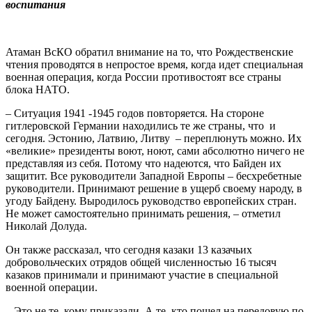
воспитания
Атаман ВсКО обратил внимание на то, что Рождественские
чтения проводятся в непростое время, когда идет специальная
военная операция, когда России противостоят все страны
блока НАТО.
– Ситуация 1941 -1945 годов повторяется. На стороне
гитлеровской Германии находились те же страны, что и
сегодня. Эстонию, Латвию, Литву – переплюнуть можно. Их
«великие» президенты воют, ноют, сами абсолютно ничего не
представляя из себя. Потому что надеются, что Байден их
защитит. Все руководители Западной Европы – бесхребетные
руководители. Принимают решение в ущерб своему народу, в
угоду Байдену. Выродилось руководство европейских стран.
Не может самостоятельно принимать решения, – отметил
Николай Долуда.
Он также рассказал, что сегодня казаки 13 казачьих
добровольческих отрядов общей численностью 16 тысяч
казаков принимали и принимают участие в специальной
военной операции.
– Это не те, кому приказали. А те, кто пошел на передовую по