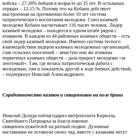
войска – 27-28% бойцов в возрасте до 35 лет. В остальных
отрядах – 12-15 %. Потому что на Кубани действует
выстроенная на протяжении более 10 лет система
патриотического воспитания молодежи. Союз казачьей
молодежи Кубани насчитывает 116 тысяч человек. Лидер
казачьей молодежи – находится в одном штабе рядом с
атаманом. В каждом из 44 районных казачьих обществ – есть
свой лидер казачьей молодежи. Именно система тесного
взаимодействия лидеров казачьих молодежных организаций,
глав сельских поселений – зачастую они же атаманы
первичных казачьих обществ – дала прирост молодежи «за
ленточкой». Там, где велась патриотическая работа с
молодежью, там и показатель другой в ходе боевых действий,
– подчеркнул Николай Александрович.
Соработничество казаков и священников на поле брани
Николай Долуда поблагодарил митрополита Кирилла,
Святейшего Патриарха за благословение
священнослужителей на ратный подвиг. Духовные
наставники не оставили своих чад, вместе с казаками несут