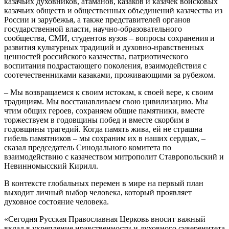
казачьих духовников, атаманов, казаков и казачек войсковых
казачьих обществ и общественных объединений казачества из
России и зарубежья, а также представителей органов
государственной власти, научно-образовательного
сообщества, СМИ, студентов вузов – вопросы сохранения и
развития культурных традиций и духовно-нравственных
ценностей российского казачества, патриотического
воспитания подрастающего поколения, взаимодействия с
соотечественниками казаками, проживающими за рубежом.
– Мы возвращаемся к своим истокам, к своей вере, к своим
традициям. Мы восстанавливаем свою цивилизацию. Мы
чтим общих героев, сохраняем общие памятники, вместе
торжествуем в годовщины побед и вместе скорбим в
годовщины трагедий. Когда память жива, ей не страшна
гибель памятников – мы сохраним их в наших сердцах, –
сказал председатель Синодального комитета по
взаимодействию с казачеством митрополит Ставропольский и
Невинномысский Кирилл.
В контексте глобальных перемен в мире на первый план
выходит личный выбор человека, который проявляет
духовное состояние человека.
«Сегодня Русская Православная Церковь вносит важный
вклад в укрепление нравственности и духовного суверенитета