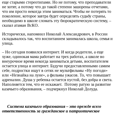
еще старыми стереотипами. Но не потому, что преподаватели
не хотят, а потому что до такой степени зашорены отчетами,
что им просто некогда этим заниматься. Чтобы не потерять то
поколение, которое завтра будет определять судьбу страны,
необходимо в школе сломать эту бюрократическую систему, –
сказал атаман ВсКО.
Исторически, напомнил Николай Александрович, в России
складывалось так, что воспитанием занималась школа, семья и
улица.
– Но сегодня появился интернет. И когда родители, а еще
хуже, одинокая мама работает на трех работах, а школе во
внеурочное время некогда заниматься детьми, воспитателем
остается улица и интернет. Будучи предоставленными самим
себе, подростки ищут в сетях не мультфильмы «Ну погоди»
или «Незнайка на луне», а фильмы ужасов. То, что повышает
адреналин. Душа у ребенка остается пустой, без добра и света.
Наполняется тем, что ее искажает. Потому ратую за развитие
казачьего образования, – подчеркнул Николай Долуда.
Система казачьего образования – это прежде всего
ответственность за гражданское и патриотическое