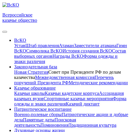
Всероссийское
казачье общество
ВсКО
Устав
Штаб правления
Атаман
Заместители атамана
Гимн
ВсКО
Символика ВсКО
История создания ВсКО
Состав
выборных органов
Награды ВсКО
Форма одежды и
знаки различия
Законодательная база
Новая Стратегия
Совет при Президенте РФ по делам
казачества
Межведомственная комиссия
Перечень
поручений Президента РФ
Методические рекомендации
Казачье образование
Казачьи школы
Казачьи кадетские корпуса
Ассоциация
казачьих вузов
Спортивные казачьи мероприятия
Форма
одежды и знаки различия
Казачий диктант
Патриотическое воспитание
Военно-полевые сборы
Патриотические акции и добрые
дела
Памятные даты
Поисковая
деятельность
Поминовения
Традиционная культура
Духовные основы жизни