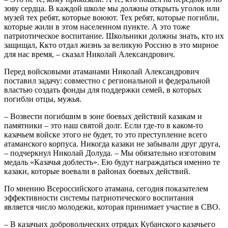
зову сердца. В каждой школе мы должны открыть уголок или
музей тех ребят, которые воюют. Тех ребят, которые погибли,
которые жили в этом населенном пункте. А это тоже
патриотическое воспитание. Школьники должны знать, кто их
защищал, Ккто отдал жизнь за великую Россию в это мирное
для нас время, – сказал Николай Александрович.
Перед войсковыми атаманами Николай Александрович
поставил задачу: совместно с региональной и федеральной
властью создать фонды для поддержки семей, в которых
погибли отцы, мужья.
– Возвести погибшим в зоне боевых действий казакам и
памятники – это наш святой долг. Если где-то в каком-то
казачьем войске этого не будет, то это преступление всего
атаманского корпуса. Никогда казаки не забывали друг друга,
– подчеркнул Николай Долуда. – Мы обязательно изготовим
медаль «Казачья доблесть». Ею будут награждаться именно те
казаки, которые воевали в районах боевых действий.
По мнению Всероссийского атамана, сегодня показателем
эффективности системы патриотического воспитания
является число молодежи, которая принимает участие в СВО.
– В казачьих добровольческих отрядах Кубанского казачьего