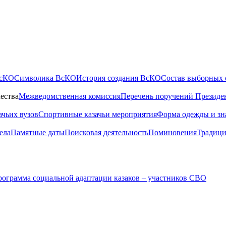
ВсКО
Символика ВсКО
История создания ВсКО
Состав выборных 
ества
Межведомственная комиссия
Перечень поручений Президе
ачьих вузов
Спортивные казачьи мероприятия
Форма одежды и зн
ела
Памятные даты
Поисковая деятельность
Поминовения
Традици
ограмма социальной адаптации казаков – участников СВО