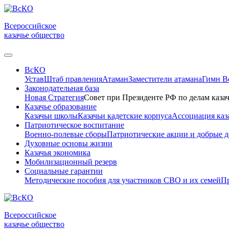
Всероссийское
казачье общество
ВсКО
Устав
Штаб правления
Атаман
Заместители атамана
Гимн 
Законодательная база
Новая Стратегия
Совет при Президенте РФ по делам казач
Казачье образование
Казачьи школы
Казачьи кадетские корпуса
Ассоциация каз
Патриотическое воспитание
Военно-полевые сборы
Патриотические акции и добрые д
Духовные основы жизни
Казачья экономика
Мобилизационный резерв
Социальные гарантии
Методические пособия для участников СВО и их семей
Пр
Всероссийское
казачье общество