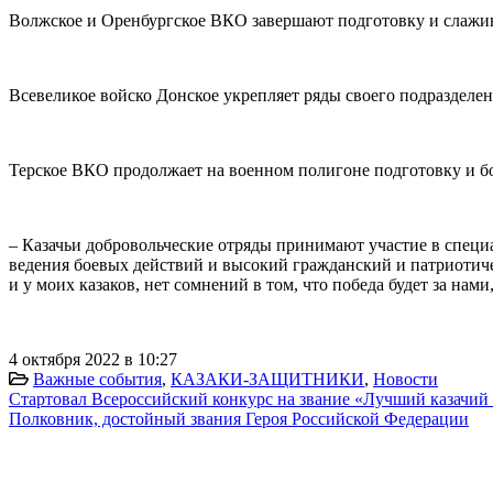
Волжское и Оренбургское ВКО завершают подготовку и слажива
Всевеликое войско Донское укрепляет ряды своего подразделе
Терское ВКО продолжает на военном полигоне подготовку и бое
– Казачьи добровольческие отряды принимают участие в спец
ведения боевых действий и высокий гражданский и патриотиче
и у моих казаков, нет сомнений в том, что победа будет за нам
4 октября 2022 в 10:27
Важные события
,
КАЗАКИ-ЗАЩИТНИКИ
,
Новости
Стартовал Всероссийский конкурс на звание «Лучший казачи
Полковник, достойный звания Героя Российской Федерации