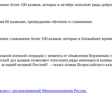
ние более 100 казаков, которые в октябре пополнят ряды добро
ния 60 казаками, прошедшими обучение и слаживание.
вое слаживание более 100 казаков, которые в ближайшее время 
иальной военной операции с момента ее объявления Верховным
ский дух казаков позволяют пополнять ряды имеющихся казачьи
и, за нашей великой Россией! – сказал атаман Всероссийского каз
й класс» организованный Минпросвещения России.