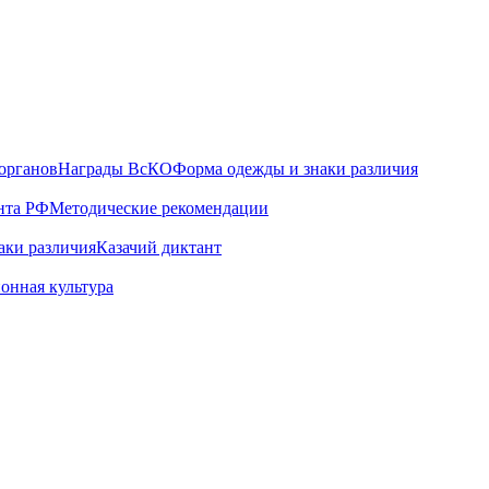
органов
Награды ВсКО
Форма одежды и знаки различия
нта РФ
Методические рекомендации
аки различия
Казачий диктант
онная культура