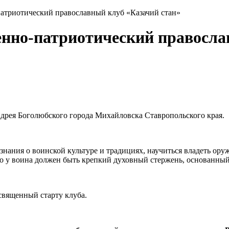
патриотический православный клуб «Казачий стан»
нно-патриотический правосла
ндрея Боголюбского города Михайловска Ставропольского края.
знания о воинской культуре и традициях, научиться владеть ору
о у воина должен быть крепкий духовный стержень, основанный 
священный старту клуба.