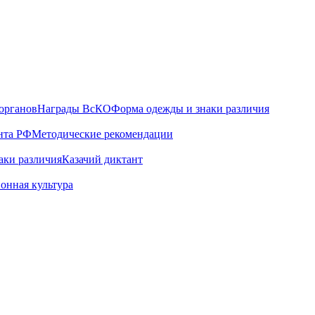
органов
Награды ВсКО
Форма одежды и знаки различия
нта РФ
Методические рекомендации
аки различия
Казачий диктант
онная культура