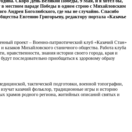
одина. Скоро День Великой Победы, 9 Мая, и я хотел бы,
т в местном параде Победы в одном строю с Михайловским
ого Андрея Боголюбского, где мы не случайно. Спасибо
бщества Евгению Григорьеву, редактору портала «Казачье
именный проект – Военно-патриотический клуб «Казачий Стан»
 и казаков Михайловского станичного общества. Работа клуба
и, нравственности, знания истории своего города, края и
и будут последовательно приобщаться к здоровому образу
медицинской, тактической подготовки, военной топографии,
, изучат казачий фольклор, традиционные игры и историю
ных храмов родного региона, житийных описаний святых и