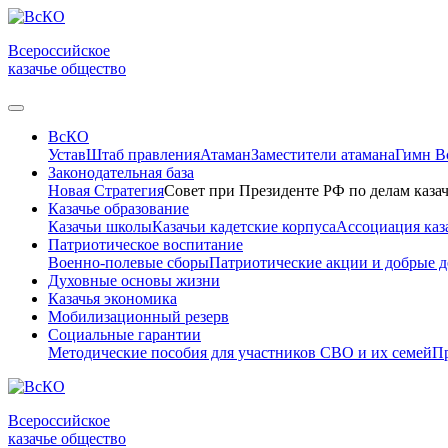
Всероссийское
казачье общество
ВсКО
Устав
Штаб правления
Атаман
Заместители атамана
Гимн 
Законодательная база
Новая Стратегия
Совет при Президенте РФ по делам казач
Казачье образование
Казачьи школы
Казачьи кадетские корпуса
Ассоциация каз
Патриотическое воспитание
Военно-полевые сборы
Патриотические акции и добрые д
Духовные основы жизни
Казачья экономика
Мобилизационный резерв
Социальные гарантии
Методические пособия для участников СВО и их семей
Пр
Всероссийское
казачье общество