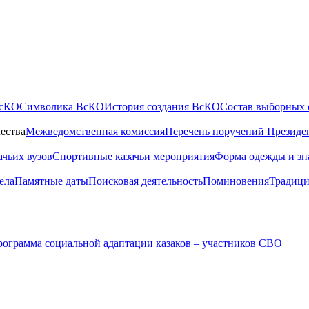
ВсКО
Символика ВсКО
История создания ВсКО
Состав выборных 
ества
Межведомственная комиссия
Перечень поручений Президе
ачьих вузов
Спортивные казачьи мероприятия
Форма одежды и зн
ела
Памятные даты
Поисковая деятельность
Поминовения
Традици
ограмма социальной адаптации казаков – участников СВО