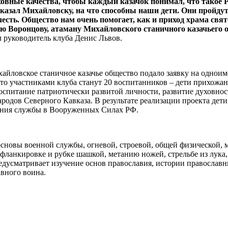
ховные качества, чтобы каждый казачок понимал, что такое Р
казал Михайловску, на что способны наши дети. Они пройду
сть. Общество нам очень помогает, как и приход храма свят
ю Воронцову, атаману Михайловского станичного казачьего о
л руководитель клуба Денис Львов.
хайловское станичное казачье общество подало заявку на одно
то участниками клуба станут 20 воспитанников – дети прихожан
оспитание патриотически развитой личности, развитие духовност
ародов Северного Кавказа. В результате реализации проекта дет
ения службы в Вооруженных Силах РФ.
основы военной службы, огневой, строевой, общей физической, 
фланкировке и рубке шашкой, метанию ножей, стрельбе из лука
редусматривает изучение основ православия, истории православ
авного воина.