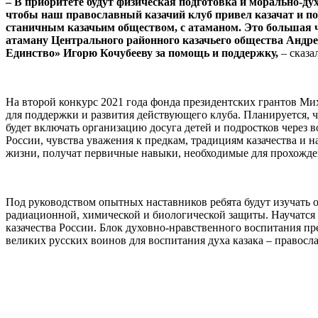
– В приоритете будут физическая подготовка и морально-ду
чтобы наш православный казачий клуб привел казачат и по
станичным казачьим обществом, с атаманом. Это большая че
атаману Центрального районного казачьего общества Андре
Единство» Игорю Кочубееву за помощь и поддержку,
– сказа
⠀
На второй конкурс 2021 года фонда президентских грантов Ми
для поддержки и развития действующего клуба. Планируется, ч
будет включать организацию досуга детей и подростков через в
России, чувства уважения к предкам, традициям казачества и н
жизни, получат первичные навыки, необходимые для прохожд
⠀
Под руководством опытных наставников ребята будут изучать 
радиационной, химической и биологической защиты. Научатся 
казачества России. Блок духовно-нравственного воспитания п
великих русских воинов для воспитания духа казака – правосл
⠀
⠀