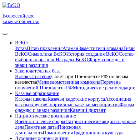
Всероссийское
казачье общество
ВсКО
Устав
Штаб правления
Атаман
Заместители атамана
Гимн
ВсКО
Символика ВсКО
История создания ВсКО
Состав
выборных органов
Награды ВсКО
Форма одежды и
знаки различия
Законодательная база
Новая Стратегия
Совет при Президенте РФ по делам
казачества
Межведомственная комиссия
Перечень
поручений Президента РФ
Методические рекомендации
Казачье образование
Казачьи школы
Казачьи кадетские корпуса
Ассоциация
казачьих вузов
Спортивные казачьи мероприятия
Форма
одежды и знаки различия
Казачий диктант
Патриотическое воспитание
Военно-полевые сборы
Патриотические акции и добрые
дела
Памятные даты
Поисковая
деятельность
Поминовения
Традиционная культура
Духовные основы жизни