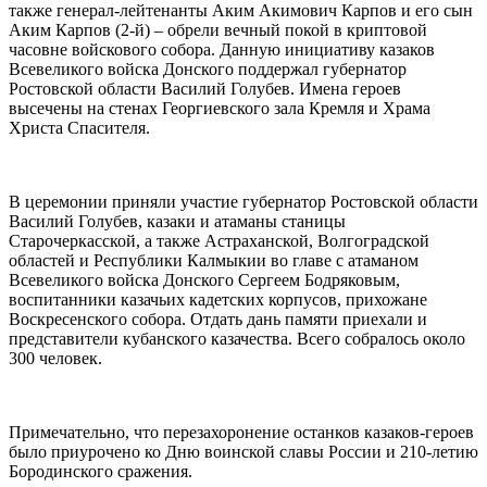
также генерал-лейтенанты Аким Акимович Карпов и его сын
Аким Карпов (2-й) – обрели вечный покой в криптовой
часовне войскового собора. Данную инициативу казаков
Всевеликого войска Донского поддержал губернатор
Ростовской области Василий Голубев. Имена героев
высечены на стенах Георгиевского зала Кремля и Храма
Христа Спасителя.
В церемонии приняли участие губернатор Ростовской области
Василий Голубев, казаки и атаманы станицы
Старочеркасской, а также Астраханской, Волгоградской
областей и Республики Калмыкии во главе с атаманом
Всевеликого войска Донского Сергеем Бодряковым,
воспитанники казачьих кадетских корпусов, прихожане
Воскресенского собора. Отдать дань памяти приехали и
представители кубанского казачества. Всего собралось около
300 человек.
Примечательно, что перезахоронение останков казаков-героев
было приурочено ко Дню воинской славы России и 210-летию
Бородинского сражения.