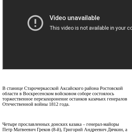
В станице Старочеркасской Аксайского района Ростовской
области в Воскресенском войсковом соборе состоялось
торжественное перезахоронение останков казачьих генералов
Отечественной войны 1812 года.
Четыре прославленных донских казака – генерал-майоры
Петр Матвеевич Греков (8-й), Григорий Андреевич Дячкин, а