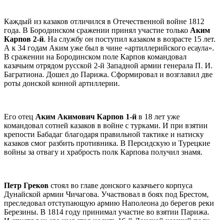
Каждый из казаков отличился в Отечественной войне 1812
года. В Бородинском сражении принял участие только
Аким
Карпов 2-й
. На службу он поступил казаком в возрасте 15 лет.
А к 34 годам Аким уже был в чине «артиллерийского есаула».
В сражении на Бородинском поле Карпов командовал
казачьим отрядом русской 2-й Западной армии генерала П. И.
Багратиона. Дошел до Парижа. Сформировал и возглавил две
роты донской конной артиллерии.
Его отец
Аким Акимович Карпов 1-й
в 18 лет уже
командовал сотней казаков в войне с турками. И при взятии
крепости Бабадаг благодаря правильной тактике и натиску
казаков смог разбить противника. В Персидскую и Турецкие
войны за отвагу и храбрость полк Карпова получил знамя.
Петр Греков
стоял во главе донского казачьего корпуса
Дунайской армии Чичагова. Участвовал в боях под Брестом,
преследовал отступающую армию Наполеона до берегов реки
Березины. В 1814 году принимал участие во взятии Парижа.