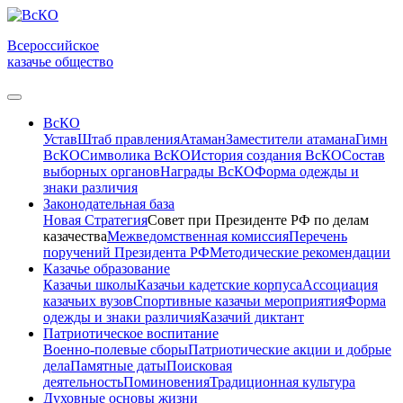
Всероссийское
казачье общество
ВсКО
Устав
Штаб правления
Атаман
Заместители атамана
Гимн
ВсКО
Символика ВсКО
История создания ВсКО
Состав
выборных органов
Награды ВсКО
Форма одежды и
знаки различия
Законодательная база
Новая Стратегия
Совет при Президенте РФ по делам
казачества
Межведомственная комиссия
Перечень
поручений Президента РФ
Методические рекомендации
Казачье образование
Казачьи школы
Казачьи кадетские корпуса
Ассоциация
казачьих вузов
Спортивные казачьи мероприятия
Форма
одежды и знаки различия
Казачий диктант
Патриотическое воспитание
Военно-полевые сборы
Патриотические акции и добрые
дела
Памятные даты
Поисковая
деятельность
Поминовения
Традиционная культура
Духовные основы жизни