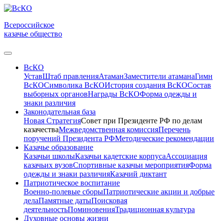
Всероссийское
казачье общество
ВсКО
Устав
Штаб правления
Атаман
Заместители атамана
Гимн
ВсКО
Символика ВсКО
История создания ВсКО
Состав
выборных органов
Награды ВсКО
Форма одежды и
знаки различия
Законодательная база
Новая Стратегия
Совет при Президенте РФ по делам
казачества
Межведомственная комиссия
Перечень
поручений Президента РФ
Методические рекомендации
Казачье образование
Казачьи школы
Казачьи кадетские корпуса
Ассоциация
казачьих вузов
Спортивные казачьи мероприятия
Форма
одежды и знаки различия
Казачий диктант
Патриотическое воспитание
Военно-полевые сборы
Патриотические акции и добрые
дела
Памятные даты
Поисковая
деятельность
Поминовения
Традиционная культура
Духовные основы жизни