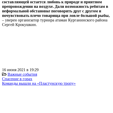
составляющей остается любовь к природе и приятном
препровождении на воздухе. Дали возможность ребятам в
неформальной обстановке поговорить друг с другом и
почувствовать плечо товарища при ловле большой рыбы,
– уверен организатор турнира атаман Курганинского района
Сергей Крокушкин.
⠀
⠀
⠀
⠀
⠀⠀
16 июня 2021 в 19:29
Важные события
Спасение в горах
Команды вышли на «Пластунскую тропу»