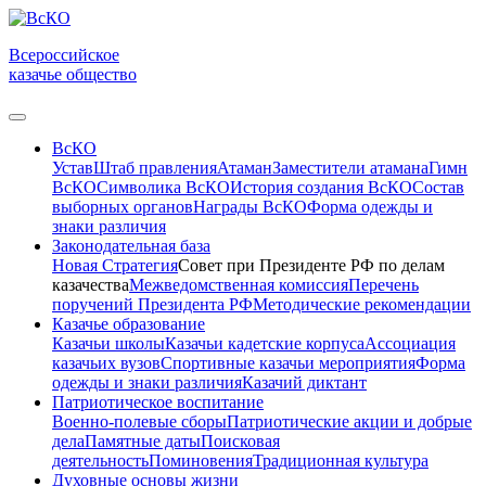
Всероссийское
казачье общество
ВсКО
Устав
Штаб правления
Атаман
Заместители атамана
Гимн
ВсКО
Символика ВсКО
История создания ВсКО
Состав
выборных органов
Награды ВсКО
Форма одежды и
знаки различия
Законодательная база
Новая Стратегия
Совет при Президенте РФ по делам
казачества
Межведомственная комиссия
Перечень
поручений Президента РФ
Методические рекомендации
Казачье образование
Казачьи школы
Казачьи кадетские корпуса
Ассоциация
казачьих вузов
Спортивные казачьи мероприятия
Форма
одежды и знаки различия
Казачий диктант
Патриотическое воспитание
Военно-полевые сборы
Патриотические акции и добрые
дела
Памятные даты
Поисковая
деятельность
Поминовения
Традиционная культура
Духовные основы жизни