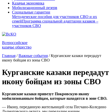
Казачья экономика
Мобилизационный резерв
Социальные гарантии
Методические пособия для участников СВО и их
семей
Программа социальной адаптации казаков –
участников СВО
Всероссийское
казачье общество
Главная
/
Важные события
/
Курганские казаки передадут
икону бойцам из зоны СВО
Курганские казаки передадут
икону бойцам из зоны СВО
Курганские казаки привезут Покровскую икону
мобилизованным бойцам, которые находятся в зоне СВО.
— Икону, переданную жительницей села Песчано-Коледино
Далматовского округа, мы передадим нашим