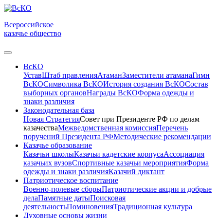
Всероссийское
казачье общество
ВсКО
Устав
Штаб правления
Атаман
Заместители атамана
Гимн
ВсКО
Символика ВсКО
История создания ВсКО
Состав
выборных органов
Награды ВсКО
Форма одежды и
знаки различия
Законодательная база
Новая Стратегия
Совет при Президенте РФ по делам
казачества
Межведомственная комиссия
Перечень
поручений Президента РФ
Методические рекомендации
Казачье образование
Казачьи школы
Казачьи кадетские корпуса
Ассоциация
казачьих вузов
Спортивные казачьи мероприятия
Форма
одежды и знаки различия
Казачий диктант
Патриотическое воспитание
Военно-полевые сборы
Патриотические акции и добрые
дела
Памятные даты
Поисковая
деятельность
Поминовения
Традиционная культура
Духовные основы жизни