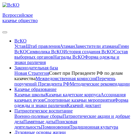
Всероссийское
казачье общество
ВсКО
Устав
Штаб правления
Атаман
Заместители атамана
Гимн
ВсКО
Символика ВсКО
История создания ВсКО
Состав
выборных органов
Награды ВсКО
Форма одежды и
знаки различия
Законодательная база
Новая Стратегия
Совет при Президенте РФ по делам
казачества
Межведомственная комиссия
Перечень
поручений Президента РФ
Методические рекомендации
Казачье образование
Казачьи школы
Казачьи кадетские корпуса
Ассоциация
казачьих вузов
Спортивные казачьи мероприятия
Форма
одежды и знаки различия
Казачий диктант
Патриотическое воспитание
Военно-полевые сборы
Патриотические акции и добрые
дела
Памятные даты
Поисковая
деятельность
Поминовения
Традиционная культура
Духовные основы жизни