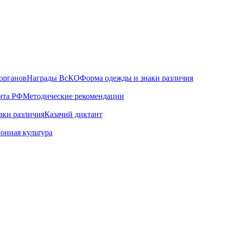
органов
Награды ВсКО
Форма одежды и знаки различия
нта РФ
Методические рекомендации
аки различия
Казачий диктант
онная культура