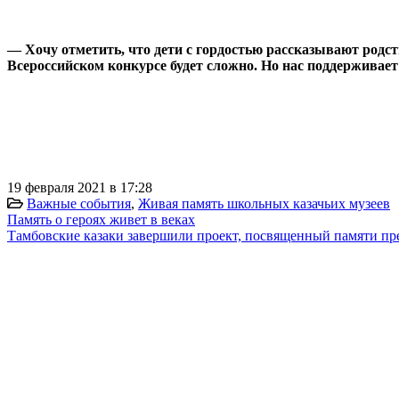
⠀
— Хочу отметить, что дети с гордостью рассказывают родс
Всероссийском конкурсе будет сложно. Но нас поддерживае
⠀
19 февраля 2021 в 17:28
Важные события
,
Живая память школьных казачьих музеев
Память о героях живет в веках
Тамбовские казаки завершили проект, посвященный памяти пр