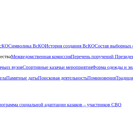
ВсКО
Символика ВсКО
История создания ВсКО
Состав выборных 
ества
Межведомственная комиссия
Перечень поручений Президе
ачьих вузов
Спортивные казачьи мероприятия
Форма одежды и зн
ела
Памятные даты
Поисковая деятельность
Поминовения
Традици
ограмма социальной адаптации казаков – участников СВО