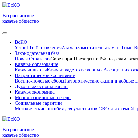
Всероссийское
казачье общество
ВсКО
Устав
Штаб правления
Атаман
Заместители атамана
Гимн 
Законодательная база
Новая Стратегия
Совет при Президенте РФ по делам казач
Казачье образование
Казачьи школы
Казачьи кадетские корпуса
Ассоциация каз
Патриотическое воспитание
Военно-полевые сборы
Патриотические акции и добрые д
Духовные основы жизни
Казачья экономика
Мобилизационный резерв
Социальные гарантии
Методические пособия для участников СВО и их семей
Пр
Всероссийское
казачье общество