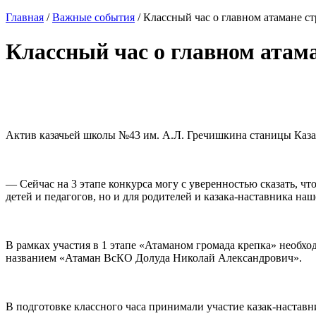
Главная
/
Важные события
/
Классный час о главном атамане с
Классный час о главном атам
⠀
Актив казачьей школы №43 им. А.Л. Гречишкина станицы Каза
⠀
— Сейчас на 3 этапе конкурса могу с уверенностью сказать, чт
детей и педагогов, но и для родителей и казака-наставника на
⠀
В рамках участия в 1 этапе «Атаманом громада крепка» необх
названием «Атаман ВсКО Долуда Николай Александрович».
⠀
В подготовке классного часа принимали участие казак-наставн