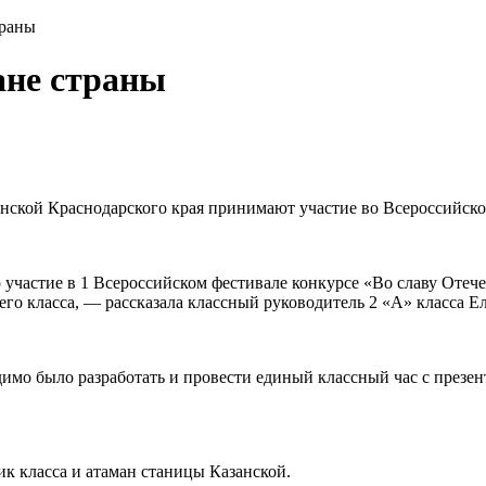
траны
ане страны
нской Краснодарского края принимают участие во Всероссийско
о участие в 1 Всероссийском фестивале конкурсе «Во славу Отече
шего класса, — рассказала классный руководитель 2 «А» класса Е
одимо было разработать и провести единый классный час с през
ик класса и атаман станицы Казанской.