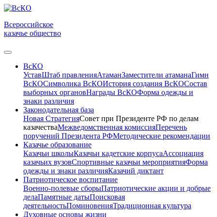
Всероссийское
казачье общество
ВсКО
Устав
Штаб правления
Атаман
Заместители атамана
Гимн
ВсКО
Символика ВсКО
История создания ВсКО
Состав
выборных органов
Награды ВсКО
Форма одежды и
знаки различия
Законодательная база
Новая Стратегия
Совет при Президенте РФ по делам
казачества
Межведомственная комиссия
Перечень
поручений Президента РФ
Методические рекомендации
Казачье образование
Казачьи школы
Казачьи кадетские корпуса
Ассоциация
казачьих вузов
Спортивные казачьи мероприятия
Форма
одежды и знаки различия
Казачий диктант
Патриотическое воспитание
Военно-полевые сборы
Патриотические акции и добрые
дела
Памятные даты
Поисковая
деятельность
Поминовения
Традиционная культура
Духовные основы жизни