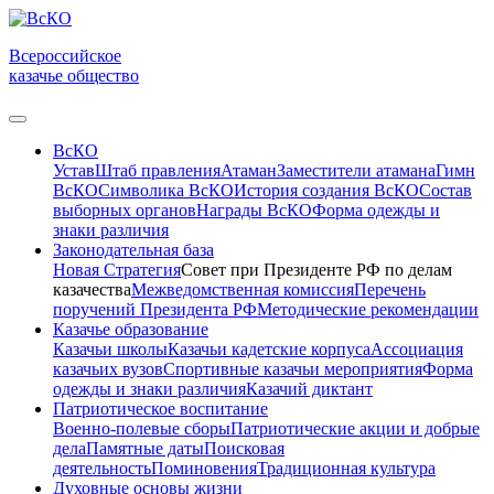
Всероссийское
казачье общество
ВсКО
Устав
Штаб правления
Атаман
Заместители атамана
Гимн
ВсКО
Символика ВсКО
История создания ВсКО
Состав
выборных органов
Награды ВсКО
Форма одежды и
знаки различия
Законодательная база
Новая Стратегия
Совет при Президенте РФ по делам
казачества
Межведомственная комиссия
Перечень
поручений Президента РФ
Методические рекомендации
Казачье образование
Казачьи школы
Казачьи кадетские корпуса
Ассоциация
казачьих вузов
Спортивные казачьи мероприятия
Форма
одежды и знаки различия
Казачий диктант
Патриотическое воспитание
Военно-полевые сборы
Патриотические акции и добрые
дела
Памятные даты
Поисковая
деятельность
Поминовения
Традиционная культура
Духовные основы жизни