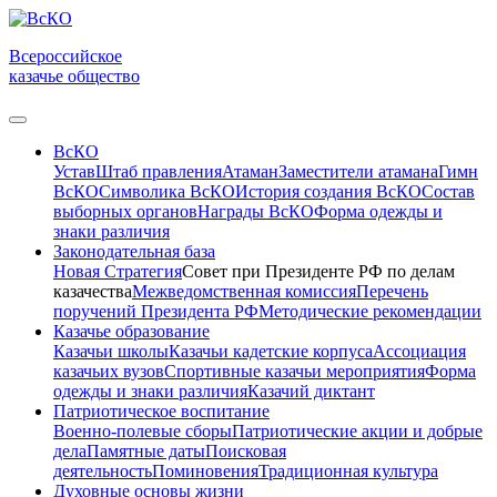
Всероссийское
казачье общество
ВсКО
Устав
Штаб правления
Атаман
Заместители атамана
Гимн
ВсКО
Символика ВсКО
История создания ВсКО
Состав
выборных органов
Награды ВсКО
Форма одежды и
знаки различия
Законодательная база
Новая Стратегия
Совет при Президенте РФ по делам
казачества
Межведомственная комиссия
Перечень
поручений Президента РФ
Методические рекомендации
Казачье образование
Казачьи школы
Казачьи кадетские корпуса
Ассоциация
казачьих вузов
Спортивные казачьи мероприятия
Форма
одежды и знаки различия
Казачий диктант
Патриотическое воспитание
Военно-полевые сборы
Патриотические акции и добрые
дела
Памятные даты
Поисковая
деятельность
Поминовения
Традиционная культура
Духовные основы жизни