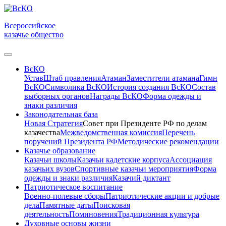
Всероссийское
казачье общество
ВсКО
Устав
Штаб правления
Атаман
Заместители атамана
Гимн
ВсКО
Символика ВсКО
История создания ВсКО
Состав
выборных органов
Награды ВсКО
Форма одежды и
знаки различия
Законодательная база
Новая Стратегия
Совет при Президенте РФ по делам
казачества
Межведомственная комиссия
Перечень
поручений Президента РФ
Методические рекомендации
Казачье образование
Казачьи школы
Казачьи кадетские корпуса
Ассоциация
казачьих вузов
Спортивные казачьи мероприятия
Форма
одежды и знаки различия
Казачий диктант
Патриотическое воспитание
Военно-полевые сборы
Патриотические акции и добрые
дела
Памятные даты
Поисковая
деятельность
Поминовения
Традиционная культура
Духовные основы жизни