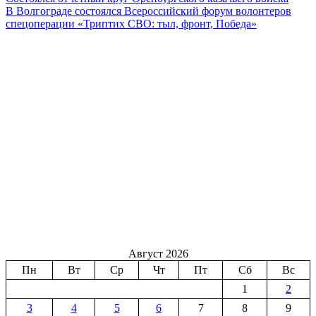
В Волгограде состоялся Всероссийский форум волонтеров
спецоперации «Триптих СВО: тыл, фронт, Победа»
Август 2026
Пн
Вт
Ср
Чт
Пт
Сб
Вс
1
2
3
4
5
6
7
8
9