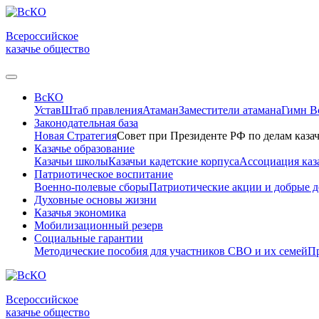
Всероссийское
казачье общество
ВсКО
Устав
Штаб правления
Атаман
Заместители атамана
Гимн 
Законодательная база
Новая Стратегия
Совет при Президенте РФ по делам казач
Казачье образование
Казачьи школы
Казачьи кадетские корпуса
Ассоциация каз
Патриотическое воспитание
Военно-полевые сборы
Патриотические акции и добрые д
Духовные основы жизни
Казачья экономика
Мобилизационный резерв
Социальные гарантии
Методические пособия для участников СВО и их семей
Пр
Всероссийское
казачье общество