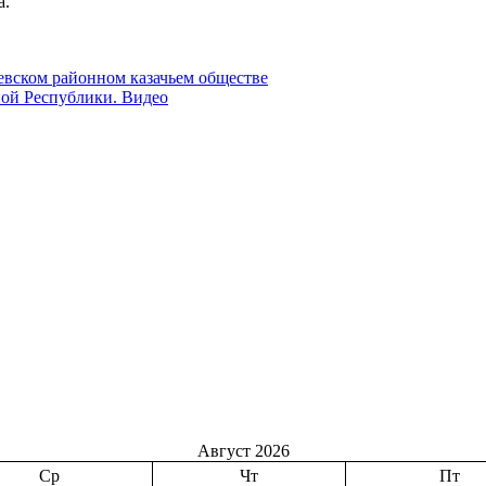
а.
евском районном казачьем обществе
ной Республики. Видео
Август 2026
Ср
Чт
Пт