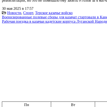
реабилитации, но это не помешало ему забить 9 голов за 4 матч
30 мая 2025 в 17:57
Новости
,
Спорт
,
Терское казачье войско
Военизированные полевые сборы для казачат стартовали в Кан
Рабочая поездка в казачьи кадетские корпуса Луганской Народ
Пн
Вт