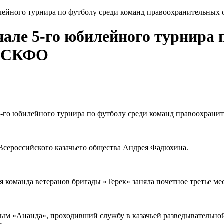
илейного турнира по футболу среди команд правоохранительны
але 5-го юбилейного турнира 
в СКФО
 5-го юбилейного турнира по футболу среди команд правоохран
Всероссийского казачьего общества Андрея Фадюхина.
 команда ветеранов бригады «Терек» заняла почетное третье мес
 «Ананда», проходивший службу в казачьей разведывательной б