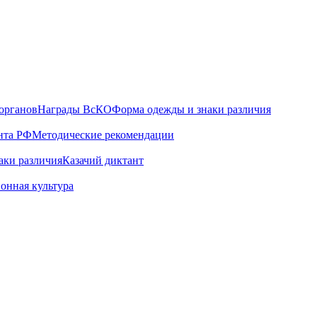
органов
Награды ВсКО
Форма одежды и знаки различия
нта РФ
Методические рекомендации
аки различия
Казачий диктант
онная культура