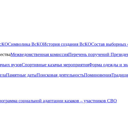
ВсКО
Символика ВсКО
История создания ВсКО
Состав выборных 
ества
Межведомственная комиссия
Перечень поручений Президе
ачьих вузов
Спортивные казачьи мероприятия
Форма одежды и зн
ела
Памятные даты
Поисковая деятельность
Поминовения
Традици
ограмма социальной адаптации казаков – участников СВО