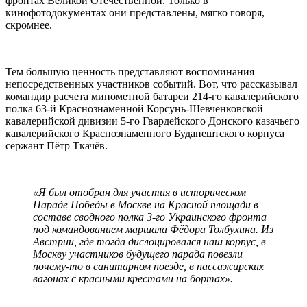
фронтах Великой Отечественной. Только в
кинофотодокументах они представлены, мягко говоря,
скромнее.
Тем большую ценность представляют воспоминания
непосредственных участников событий. Вот, что рассказывал
командир расчета минометной батареи 214-го кавалерийского
полка 63-й Краснознаменной Корсунь-Шевченковской
кавалерийской дивизии 5-го Гвардейского Донского казачьего
кавалерийского Краснознаменного Будапештского корпуса
сержант Пётр Ткачёв.
«Я был отобран для участия в историческом
Параде Победы в Москве на Красной площади в
составе сводного полка 3-го Украинского фронта
под командованием маршала Фёдора Толбухина. Из
Австрии, где тогда дислоцировался наш корпус, в
Москву участников будущего парада повезли
почему-то в санитарном поезде, в пассажирских
вагонах с красными крестами на бортах».