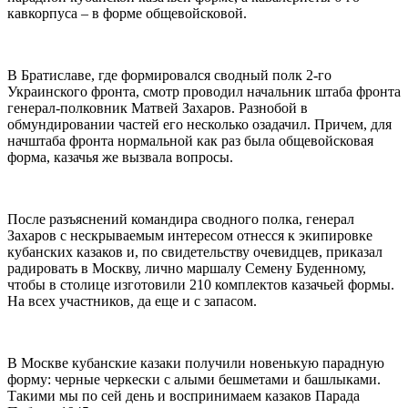
кавкорпуса – в форме общевойсковой.
В Братиславе, где формировался сводный полк 2-го
Украинского фронта, смотр проводил начальник штаба фронта
генерал-полковник Матвей Захаров. Разнобой в
обмундировании частей его несколько озадачил. Причем, для
начштаба фронта нормальной как раз была общевойсковая
форма, казачья же вызвала вопросы.
После разъяснений командира сводного полка, генерал
Захаров с нескрываемым интересом отнесся к экипировке
кубанских казаков и, по свидетельству очевидцев, приказал
радировать в Москву, лично маршалу Семену Буденному,
чтобы в столице изготовили 210 комплектов казачьей формы.
На всех участников, да еще и с запасом.
В Москве кубанские казаки получили новенькую парадную
форму: черные черкески с алыми бешметами и башлыками.
Такими мы по сей день и воспринимаем казаков Парада