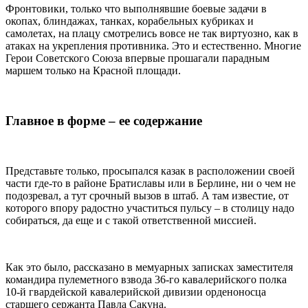
Фронтовики, только что выполнявшие боевые задачи в
окопах, блиндажах, танках, корабельных кубриках и
самолетах, на плацу смотрелись вовсе не так виртуозно, как в
атаках на укрепления противника. Это и естественно. Многие
Герои Советского Союза впервые прошагали парадным
маршем только на Красной площади.
Главное в форме – ее содержание
Представьте только, просыпался казак в расположении своей
части где-то в районе Братиславы или в Берлине, ни о чем не
подозревал, а тут срочный вызов в штаб. А там известие, от
которого впору радостно участиться пульсу – в столицу надо
собираться, да еще и с такой ответственной миссией.
Как это было, рассказано в мемуарных записках заместителя
командира пулеметного взвода 36-го кавалерийского полка
10-й гвардейской кавалерийской дивизии орденоносца
старшего сержанта Павла Сакуна.