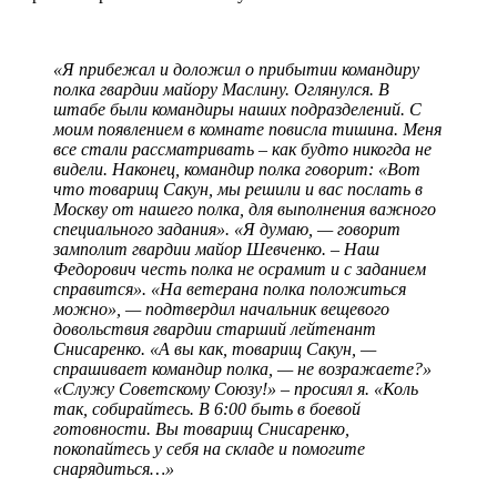
«Я прибежал и доложил о прибытии командиру
полка гвардии майору Маслину. Оглянулся. В
штабе были командиры наших подразделений. С
моим появлением в комнате повисла тишина. Меня
все стали рассматривать – как будто никогда не
видели. Наконец, командир полка говорит: «Вот
что товарищ Сакун, мы решили и вас послать в
Москву от нашего полка, для выполнения важного
специального задания». «Я думаю, — говорит
замполит гвардии майор Шевченко. – Наш
Федорович честь полка не осрамит и с заданием
справится». «На ветерана полка положиться
можно», — подтвердил начальник вещевого
довольствия гвардии старший лейтенант
Снисаренко. «А вы как, товарищ Сакун, —
спрашивает командир полка, — не возражаете?»
«Служу Советскому Союзу!» – просиял я. «Коль
так, собирайтесь. В 6:00 быть в боевой
готовности. Вы товарищ Снисаренко,
покопайтесь у себя на складе и помогите
снарядиться…»