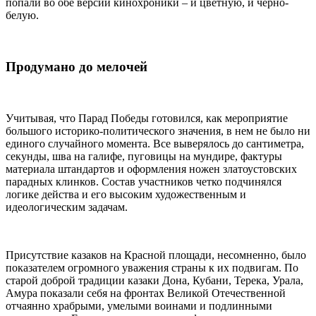
попали во обе версии кинохроники – и цветную, и черно-
белую.
Продумано до мелочей
Учитывая, что Парад Победы готовился, как мероприятие
большого историко-политического значения, в нем не было ни
единого случайного момента. Все выверялось до сантиметра,
секунды, шва на галифе, пуговицы на мундире, фактуры
материала штандартов и оформления ножен златоустовских
парадных клинков. Состав участников четко подчинялся
логике действа и его высоким художественным и
идеологическим задачам.
Присутствие казаков на Красной площади, несомненно, было
показателем огромного уважения страны к их подвигам. По
старой доброй традиции казаки Дона, Кубани, Терека, Урала,
Амура показали себя на фронтах Великой Отечественной
отчаянно храбрыми, умелыми воинами и подлинными