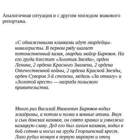
Аналогичная ситуация и с другим эпизодом знакового
репортажа.
«С обнаженными клинками идут гвардейцы-
кавалеристы. В первом ряду шагает
потомственный казак, гвардии майор Бирюков. На
его груди блестит «Золотая Звезда», орден
Ленина, 2 ордена Красного Знамени, 2 ордена
Отечественной войны, 2 ордена Красной Звезды,
орден Суворов 3-й степени, медаль «За отвагу» и
«Золотой крест» — награда польского
правительства.
Много раз Василий Яковлевич Бирюков водил
эскадроны, а потом и полки в конные атаки. Внук
и сын донских казаков, он свято хранил и умножил
казацкую славу. Дед его был лихим казаком, водил в
бой сотню и носил на груди Георгиевский крест.
Лихо рубил немцев в первую мировую и отец