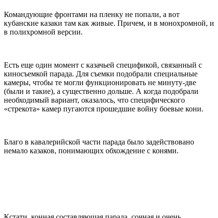
Командующие фронтами на пленку не попали, а вот
кубанские казаки там как живые. Причем, и в монохромной, и
в полихромной версии.
Есть еще один момент с казачьей спецификой, связанный с
киносъемкой парада. Для съемки подобрали специальные
камеры, чтобы те могли функционировать не минуту-две
(были и такие), а существенно дольше. А когда подобрали
необходимый вариант, оказалось, что специфического
«стрекота» камер пугаются прошедшие войну боевые кони.
Благо в кавалерийской части парада было задействовано
немало казаков, понимающих обхождение с конями.
Кстати, конная составляющая парада, сочная и очень