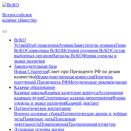
Всероссийское
казачье общество
ВсКО
Устав
Штаб правления
Атаман
Заместители атамана
Гимн
ВсКО
Символика ВсКО
История создания ВсКО
Состав
выборных органов
Награды ВсКО
Форма одежды и
знаки различия
Законодательная база
Новая Стратегия
Совет при Президенте РФ по делам
казачества
Межведомственная комиссия
Перечень
поручений Президента РФ
Методические рекомендации
Казачье образование
Казачьи школы
Казачьи кадетские корпуса
Ассоциация
казачьих вузов
Спортивные казачьи мероприятия
Форма
одежды и знаки различия
Казачий диктант
Патриотическое воспитание
Военно-полевые сборы
Патриотические акции и добрые
дела
Памятные даты
Поисковая
деятельность
Поминовения
Традиционная культура
Духовные основы жизни