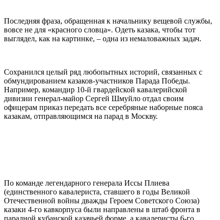
Последняя фраза, обращенная к начальнику вещевой службы,
вовсе не для «красного словца». Одеть казака, чтобы тот
выглядел, как на картинке, – одна из немаловажных задач.
Сохранился целый ряд любопытных историй, связанных с
обмундированием казаков-участников Парада Победы.
Например, командир 10-й гвардейской кавалерийской
дивизии генерал-майор Сергей Шмуйло отдал своим
офицерам приказ передать все серебряные наборные пояса
казакам, отправляющимся на парад в Москву.
По команде легендарного генерала Иссы Плиева
(единственного кавалериста, ставшего в годы Великой
Отечественной войны дважды Героем Советского Союза)
казаки 4-го кавкорпуса были направлены в штаб фронта в
парадной кубанской казачьей форме, а кавалеристы 6-го