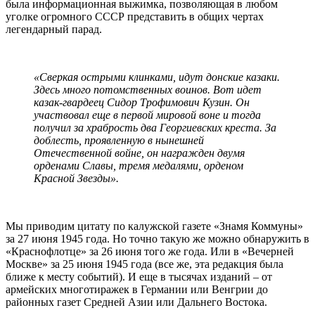
была информационная выжимка, позволяющая в любом
уголке огромного СССР представить в общих чертах
легендарный парад.
«Сверкая острыми клинками, идут донские казаки.
Здесь много потомственных воинов. Вот идет
казак-гвардеец Сидор Трофимович Кузин. Он
участвовал еще в первой мировой воне и тогда
получил за храбрость два Георгиевских креста. За
доблесть, проявленную в нынешней
Отечественной войне, он награжден двумя
орденами Славы, тремя медалями, орденом
Красной Звезды».
Мы приводим цитату по калужской газете «Знамя Коммуны»
за 27 июня 1945 года. Но точно такую же можно обнаружить в
«Краснофлотце» за 26 июня того же года. Или в «Вечерней
Москве» за 25 июня 1945 года (все же, эта редакция была
ближе к месту событий). И еще в тысячах изданий – от
армейских многотиражек в Германии или Венгрии до
районных газет Средней Азии или Дальнего Востока.