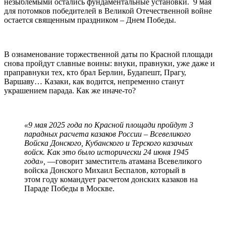
незыблемыми остались фундаментальные установки. 9 мая
для потомков победителей в Великой Отечественной войне
остается священным праздником – Днем Победы.
В ознаменование торжественной даты по Красной площади
снова пройдут славные воины: внуки, правнуки, уже даже и
праправнуки тех, кто брал Берлин, Будапешт, Прагу,
Варшаву… Казаки, как водится, непременно станут
украшением парада. Как же иначе-то?
«9 мая 2025 года по Красной площади пройдут 3
парадных расчета казаков России – Всевеликого
Войска Донского, Кубанского и Терского казачьих
войск. Как это было исторически 24 июня 1945
года»,
—говорит заместитель атамана Всевеликого
войска Донского Михаил Беспалов, который в
этом году командует расчетом донских казаков на
Параде Победы в Москве.