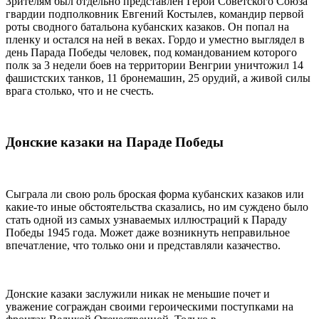
Зрителям был отдельно представлен Герой Советского Союза
гвардии подполковник Евгений Костылев, командир первой
роты сводного батальона кубанских казаков. Он попал на
пленку и остался на ней в веках. Гордо и уместно выглядел в
день Парада Победы человек, под командованием которого
полк за 3 недели боев на территории Венгрии уничтожил 14
фашистских танков, 11 бронемашин, 25 орудий, а живой силы
врага столько, что и не счесть.
Донские казаки на Параде Победы
Сыграла ли свою роль броская форма кубанских казаков или
какие-то иные обстоятельства сказались, но им суждено было
стать одной из самых узнаваемых иллюстраций к Параду
Победы 1945 года. Может даже возникнуть неправильное
впечатление, что только они и представляли казачество.
Донские казаки заслужили никак не меньшие почет и
уважение сограждан своими героическими поступками на