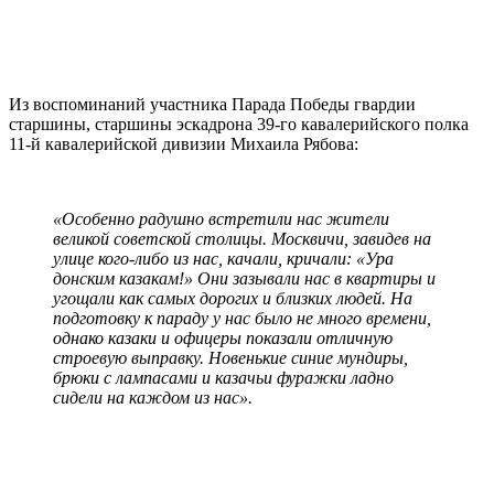
Из воспоминаний участника Парада Победы гвардии
старшины, старшины эскадрона 39-го кавалерийского полка
11-й кавалерийской дивизии Михаила Рябова:
«Особенно радушно встретили нас жители
великой советской столицы. Москвичи, завидев на
улице кого-либо из нас, качали, кричали: «Ура
донским казакам!» Они зазывали нас в квартиры и
угощали как самых дорогих и близких людей. На
подготовку к параду у нас было не много времени,
однако казаки и офицеры показали отличную
строевую выправку. Новенькие синие мундиры,
брюки с лампасами и казачьи фуражки ладно
сидели на каждом из нас».